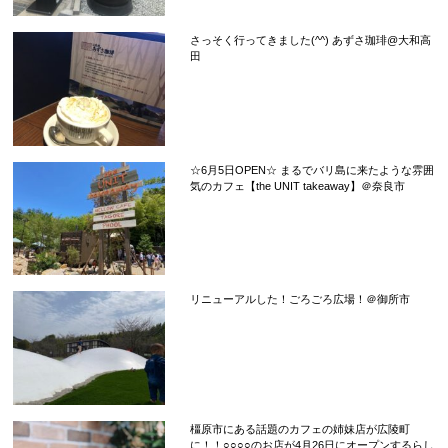
さっそく行ってきました(^^) あずさ珈琲@大和高
田
☆6月5日OPEN☆ まるでバリ島に来たような雰囲
気のカフェ【the UNIT takeaway】＠奈良市
リニューアルした！ごろごろ広場！＠御所市
橿原市にある話題のカフェの姉妹店が広陵町
に！！○○○○のお店が4月26日にオープンするらし