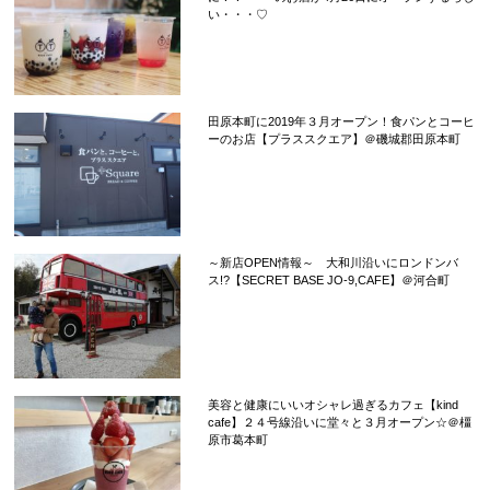
い・・・♡
田原本町に2019年３月オープン！食パンとコーヒ
ーのお店【プラススクエア】＠磯城郡田原本町
～新店OPEN情報～ 大和川沿いにロンドンバ
ス!?【SECRET BASE JO-9,CAFE】＠河合町
美容と健康にいいオシャレ過ぎるカフェ【kind
cafe】２４号線沿いに堂々と３月オープン☆＠橿
原市葛本町