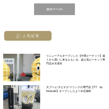
次のページ»
リニューアルオープンした【中西ピーナッツ】遠
くから買いに来る人もいる、超人気ピーナッツ専
門店＠天理市
大ブーム“タピオカ”ドリンクの専門店【TT by
Kindcafe】オープンしたよ〜＠広陵町