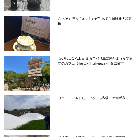
さっそく行ってきました(^^) あずさ珈琲@大和高
田
☆6月5日OPEN☆ まるでバリ島に来たような雰囲
気のカフェ【the UNIT takeaway】＠奈良市
リニューアルした！ごろごろ広場！＠御所市