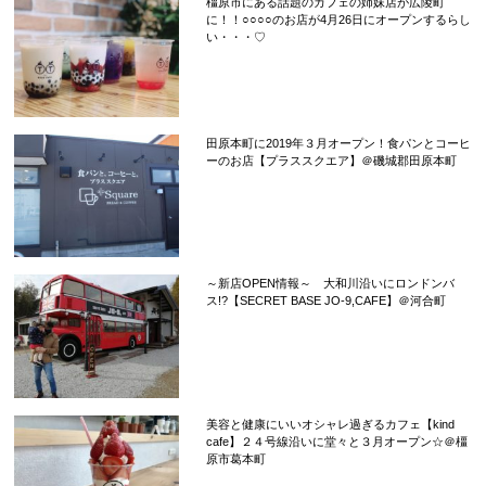
橿原市にある話題のカフェの姉妹店が広陵町
に！！○○○○のお店が4月26日にオープンするらし
い・・・♡
田原本町に2019年３月オープン！食パンとコーヒ
ーのお店【プラススクエア】＠磯城郡田原本町
～新店OPEN情報～ 大和川沿いにロンドンバ
ス!?【SECRET BASE JO-9,CAFE】＠河合町
美容と健康にいいオシャレ過ぎるカフェ【kind
cafe】２４号線沿いに堂々と３月オープン☆＠橿
原市葛本町