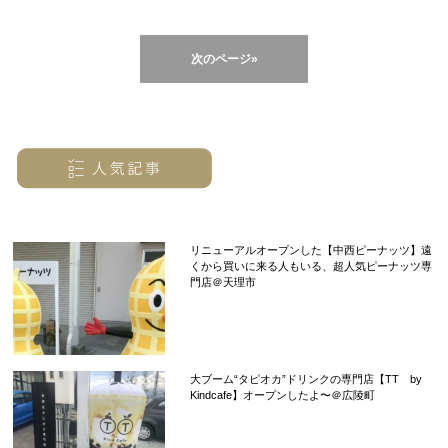
次のページ»
リニューアルオープンした【中西ピーナッツ】遠
くから買いに来る人もいる、超人気ピーナッツ専
門店＠天理市
大ブーム“タピオカ”ドリンクの専門店【TT by
Kindcafe】オープンしたよ〜＠広陵町