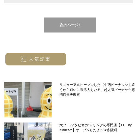
次のページ»
リニューアルオープンした【中西ピーナッツ】遠
くから買いに来る人もいる、超人気ピーナッツ専
門店＠天理市
大ブーム“タピオカ”ドリンクの専門店【TT by
Kindcafe】オープンしたよ〜＠広陵町