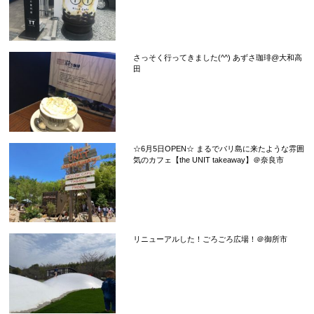
さっそく行ってきました(^^) あずさ珈琲@大和高
田
☆6月5日OPEN☆ まるでバリ島に来たような雰囲
気のカフェ【the UNIT takeaway】＠奈良市
リニューアルした！ごろごろ広場！＠御所市