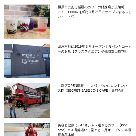
橿原市にある話題のカフェの姉妹店が広陵町
に！！○○○○のお店が4月26日にオープンするらし
い・・・♡
田原本町に2019年３月オープン！食パンとコーヒ
ーのお店【プラススクエア】＠磯城郡田原本町
～新店OPEN情報～ 大和川沿いにロンドンバ
ス!?【SECRET BASE JO-9,CAFE】＠河合町
美容と健康にいいオシャレ過ぎるカフェ【kind
cafe】２４号線沿いに堂々と３月オープン☆＠橿
原市葛本町