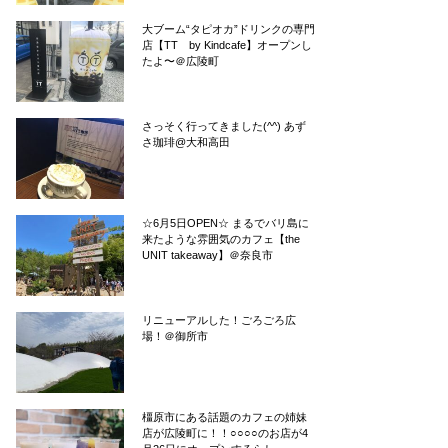
大ブーム“タピオカ”ドリンクの専門
店【TT by Kindcafe】オープンし
たよ〜＠広陵町
さっそく行ってきました(^^) あず
さ珈琲@大和高田
☆6月5日OPEN☆ まるでバリ島に
来たような雰囲気のカフェ【the
UNIT takeaway】＠奈良市
リニューアルした！ごろごろ広
場！＠御所市
橿原市にある話題のカフェの姉妹
店が広陵町に！！○○○○のお店が4