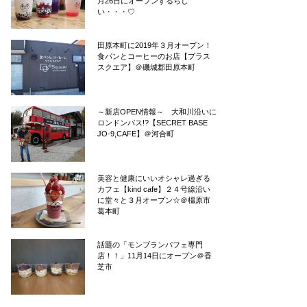
月26日にオープンするらし
い・・・♡
田原本町に2019年３月オープン！
食パンとコーヒーのお店【プラス
スクエア】＠磯城郡田原本町
～新店OPEN情報～ 大和川沿いに
ロンドンバス!?【SECRET BASE
JO-9,CAFE】＠河合町
美容と健康にいいオシャレ過ぎる
カフェ【kind cafe】２４号線沿い
に堂々と３月オープン☆＠橿原市
葛本町
話題の「モンブランパフェ専門
店！！」11月14日にオープン＠香
芝市