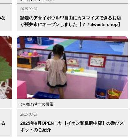
2025.09.30
めな
話題のアサイボウル♡自由にカスマイズできるお店
が桜井市にオープンしました【７７Sweets shop】
その他おすすめ情報
2025.09.03
きる
2025年6月OPENした【イオン和泉府中店】の遊びス
ポットのご紹介