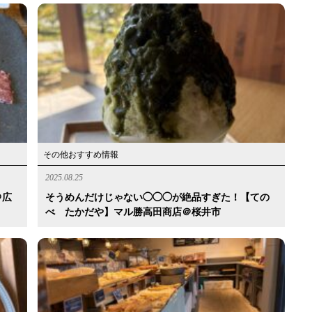
その他おすすめ情報
2025.08.25
＠広
そうめんだけじゃない◯◯◯が絶品すぎた！【ての
べ たかだや】マル勝高田商店＠桜井市