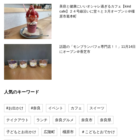
美容と健康にいいオシャレ過ぎるカフェ【kind
cafe】２４号線沿いに堂々と３月オープン☆＠橿
原市葛本町
話題の「モンブランパフェ専門店！！」11月14日
にオープン＠香芝市
人気のキーワード
#お出かけ
#奈良
イベント
カフェ
スイーツ
テイクアウト
ランチ
奈良グルメ
奈良市
奈良県
子どもとお出かけ
広陵町
橿原市
＃こどもとおでかけ