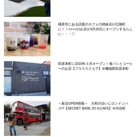
橿原市にある話題のカフェの姉妹店が広陵町
に！！○○○○のお店が4月26日にオープンするらし
い・・・♡
田原本町に2019年３月オープン！食パンとコーヒ
ーのお店【プラススクエア】＠磯城郡田原本町
～新店OPEN情報～ 大和川沿いにロンドンバ
ス!?【SECRET BASE JO-9,CAFE】＠河合町