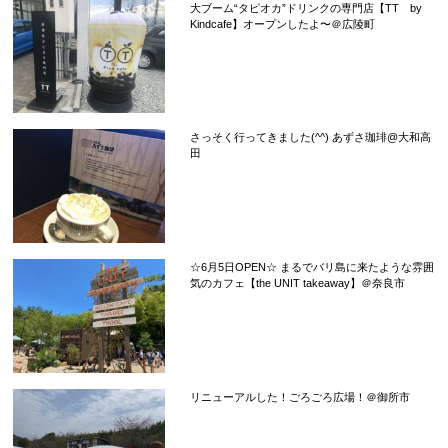
大ブーム“タピオカ”ドリンクの専門店【TT by
Kindcafe】オープンしたよ〜＠広陵町
さっそく行ってきました(^^) あずさ珈琲@大和高
田
☆6月5日OPEN☆ まるでバリ島に来たような雰囲
気のカフェ【the UNIT takeaway】＠奈良市
リニューアルした！ごろごろ広場！＠御所市