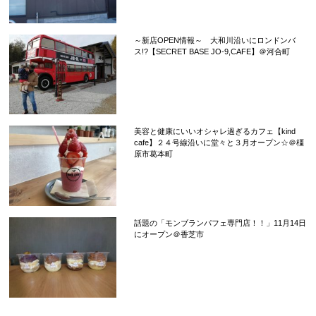
～新店OPEN情報～ 大和川沿いにロンドンバ
ス!?【SECRET BASE JO-9,CAFE】＠河合町
美容と健康にいいオシャレ過ぎるカフェ【kind
cafe】２４号線沿いに堂々と３月オープン☆＠橿
原市葛本町
話題の「モンブランパフェ専門店！！」11月14日
にオープン＠香芝市