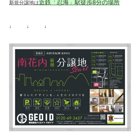
近鉄「忍海」駅徒歩8分の場所
新規分譲地は
↓ ↓ ↓