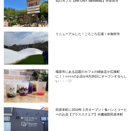
気のカフェ【the UNIT takeaway】＠奈良市
リニューアルした！ごろごろ広場！＠御所市
橿原市にある話題のカフェの姉妹店が広陵町
に！！○○○○のお店が4月26日にオープンするらし
い・・・♡
田原本町に2019年３月オープン！食パンとコーヒ
ーのお店【プラススクエア】＠磯城郡田原本町