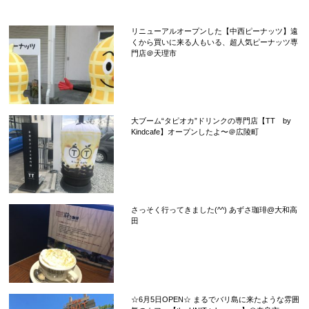
リニューアルオープンした【中西ピーナッツ】遠
くから買いに来る人もいる、超人気ピーナッツ専
門店＠天理市
大ブーム“タピオカ”ドリンクの専門店【TT by
Kindcafe】オープンしたよ〜＠広陵町
さっそく行ってきました(^^) あずさ珈琲@大和高
田
☆6月5日OPEN☆ まるでバリ島に来たような雰囲