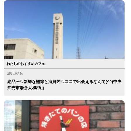
わたしのおすすめカフェ
2019.03.10
絶品〜♡新鮮な鰹節と海鮮丼♡ココで出会えるなんて(^^)中央
卸売市場@大和郡山