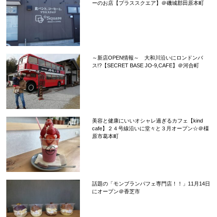
ーのお店【プラススクエア】＠磯城郡田原本町
～新店OPEN情報～ 大和川沿いにロンドンバ
ス!?【SECRET BASE JO-9,CAFE】＠河合町
美容と健康にいいオシャレ過ぎるカフェ【kind
cafe】２４号線沿いに堂々と３月オープン☆＠橿
原市葛本町
話題の「モンブランパフェ専門店！！」11月14日
にオープン＠香芝市