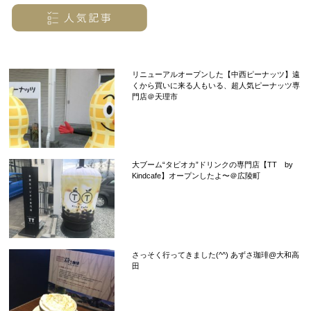
リニューアルオープンした【中西ピーナッツ】遠
くから買いに来る人もいる、超人気ピーナッツ専
門店＠天理市
大ブーム“タピオカ”ドリンクの専門店【TT by
Kindcafe】オープンしたよ〜＠広陵町
さっそく行ってきました(^^) あずさ珈琲@大和高
田