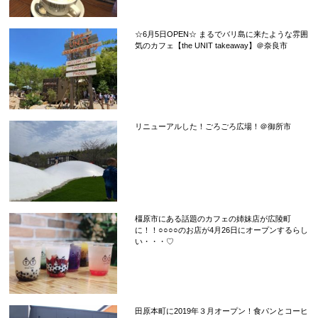
☆6月5日OPEN☆ まるでバリ島に来たような雰囲
気のカフェ【the UNIT takeaway】＠奈良市
リニューアルした！ごろごろ広場！＠御所市
橿原市にある話題のカフェの姉妹店が広陵町
に！！○○○○のお店が4月26日にオープンするらし
い・・・♡
田原本町に2019年３月オープン！食パンとコーヒ