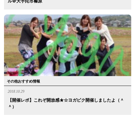
ル＠大宇陀市榛原
その他おすすめ情報
2018.10.29
【開催レポ】これぞ開放感★☆ヨガピク開催しましたよ（＾
＾）