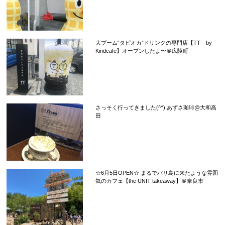
大ブーム“タピオカ”ドリンクの専門店【TT by
Kindcafe】オープンしたよ〜＠広陵町
さっそく行ってきました(^^) あずさ珈琲@大和高
田
☆6月5日OPEN☆ まるでバリ島に来たような雰囲
気のカフェ【the UNIT takeaway】＠奈良市