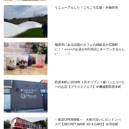
リニューアルした！ごろごろ広場！＠御所市
橿原市にある話題のカフェの姉妹店が広陵町
に！！○○○○のお店が4月26日にオープンするらし
い・・・♡
田原本町に2019年３月オープン！食パンとコーヒ
ーのお店【プラススクエア】＠磯城郡田原本町
～新店OPEN情報～ 大和川沿いにロンドンバ
ス!?【SECRET BASE JO-9,CAFE】＠河合町