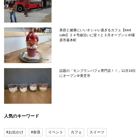
美容と健康にいいオシャレ過ぎるカフェ【kind
cafe】２４号線沿いに堂々と３月オープン☆＠橿
原市葛本町
話題の「モンブランパフェ専門店！！」11月14日
にオープン＠香芝市
人気のキーワード
#お出かけ
#奈良
イベント
カフェ
スイーツ