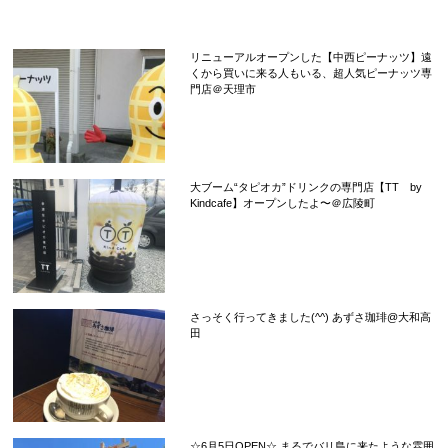
リニューアルオープンした【中西ピーナッツ】遠
くから買いに来る人もいる、超人気ピーナッツ専
門店＠天理市
大ブーム“タピオカ”ドリンクの専門店【TT by
Kindcafe】オープンしたよ〜＠広陵町
さっそく行ってきました(^^) あずさ珈琲@大和高
田
☆6月5日OPEN☆ まるでバリ島に来たような雰囲