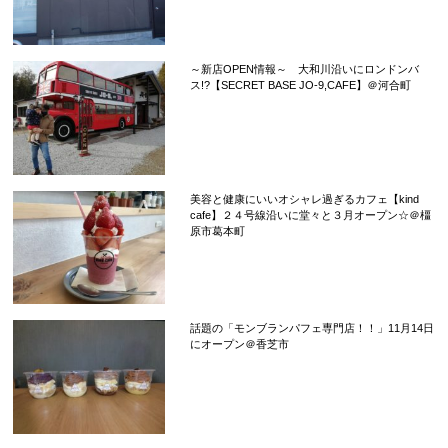
～新店OPEN情報～ 大和川沿いにロンドンバ
ス!?【SECRET BASE JO-9,CAFE】＠河合町
美容と健康にいいオシャレ過ぎるカフェ【kind
cafe】２４号線沿いに堂々と３月オープン☆＠橿
原市葛本町
話題の「モンブランパフェ専門店！！」11月14日
にオープン＠香芝市