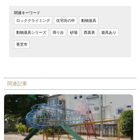
関連キーワード
ロッククライミング
住宅街の中
動物遊具
動物遊具シリーズ
滑り台
砂場
西真美
遊具あり
香芝市
関連記事