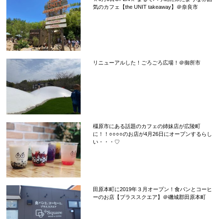
気のカフェ【the UNIT takeaway】＠奈良市
リニューアルした！ごろごろ広場！＠御所市
橿原市にある話題のカフェの姉妹店が広陵町
に！！○○○○のお店が4月26日にオープンするらし
い・・・♡
田原本町に2019年３月オープン！食パンとコーヒ
ーのお店【プラススクエア】＠磯城郡田原本町