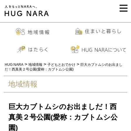
togg
navi
>
>
>
HUG NARA
地域情報
子どもとおでかけ
巨大カブトムシのお出まし
だ！西真美２号公園(愛称：カブトムシ公園)
地域情報
巨大カブトムシのお出ましだ！西
真美２号公園(愛称：カブトムシ公
園)