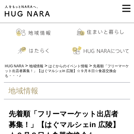
togg
navi
>
>
>
HUG NARA
地域情報
はぐからのイベント情報
先着順「フリーマーケ
ット出店者募集！」【はぐマルシェin 広陵】☆９月８日☆食器交換会
も・・・♪
地域情報
先着順「フリーマーケット出店者
募集！」【はぐマルシェin 広陵】