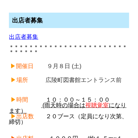
出店者募集
出店者募集
＊＊＊＊＊＊＊＊＊＊＊＊＊＊＊＊＊＊＊＊＊＊＊＊
＊＊＊＊＊＊
▶︎
開催日
９月８日
(土)
▶︎
場所
広
陵町図書館エントランス前
▶︎
時間
１０：００～１５：００
(雨天時の場合は
視聴覚室
になり
ます）
▶︎
出店数
２０ブース（定員になり次第、
締切）