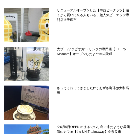
リニューアルオープンした【中西ピーナッツ】遠
くから買いに来る人もいる、超人気ピーナッツ専
門店＠天理市
大ブーム“タピオカ”ドリンクの専門店【TT by
Kindcafe】オープンしたよ〜＠広陵町
さっそく行ってきました(^^) あずさ珈琲@大和高
田
☆6月5日OPEN☆ まるでバリ島に来たような雰囲
気のカフェ【the UNIT takeaway】＠奈良市