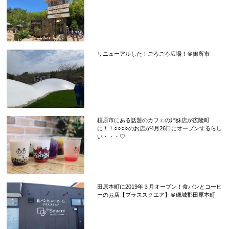
リニューアルした！ごろごろ広場！＠御所市
橿原市にある話題のカフェの姉妹店が広陵町
に！！○○○○のお店が4月26日にオープンするらし
い・・・♡
田原本町に2019年３月オープン！食パンとコーヒ
ーのお店【プラススクエア】＠磯城郡田原本町