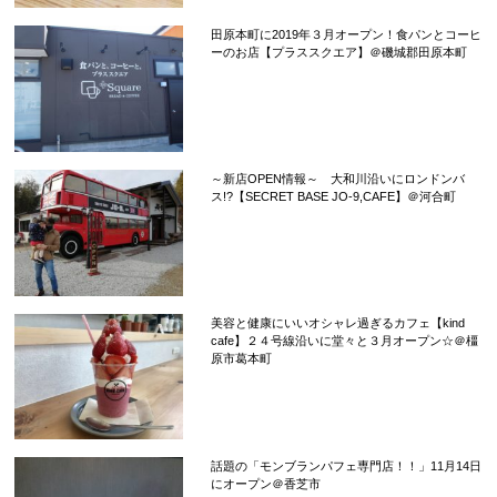
田原本町に2019年３月オープン！食パンとコーヒ
ーのお店【プラススクエア】＠磯城郡田原本町
～新店OPEN情報～ 大和川沿いにロンドンバ
ス!?【SECRET BASE JO-9,CAFE】＠河合町
美容と健康にいいオシャレ過ぎるカフェ【kind
cafe】２４号線沿いに堂々と３月オープン☆＠橿
原市葛本町
話題の「モンブランパフェ専門店！！」11月14日
にオープン＠香芝市