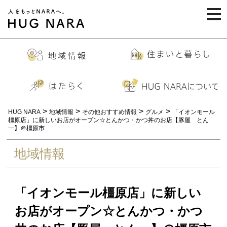
togg
navi
>
>
>
>
HUG NARA
地域情報
その他おすすめ情報
グルメ
「イオンモール
橿原店」に新しいお店がオープン☆とんかつ・かつ丼のお店【豚屋 とん
一】＠橿原市
地域情報
「イオンモール橿原店」に新しい
お店がオープン☆とんかつ・かつ