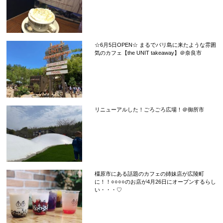
☆6月5日OPEN☆ まるでバリ島に来たような雰囲
気のカフェ【the UNIT takeaway】＠奈良市
リニューアルした！ごろごろ広場！＠御所市
橿原市にある話題のカフェの姉妹店が広陵町
に！！○○○○のお店が4月26日にオープンするらし
い・・・♡