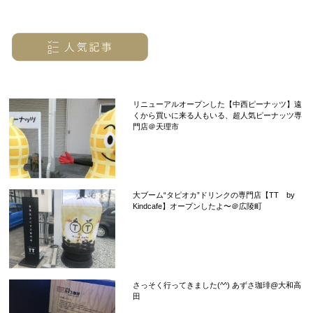
リニューアルオープンした【中西ピーナッツ】遠
くから買いに来る人もいる、超人気ピーナッツ専
門店＠天理市
大ブーム“タピオカ”ドリンクの専門店【TT by
Kindcafe】オープンしたよ〜＠広陵町
さっそく行ってきました(^^) あずさ珈琲@大和高
田