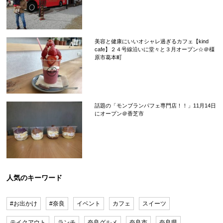
美容と健康にいいオシャレ過ぎるカフェ【kind
cafe】２４号線沿いに堂々と３月オープン☆＠橿
原市葛本町
話題の「モンブランパフェ専門店！！」11月14日
にオープン＠香芝市
人気のキーワード
#お出かけ
#奈良
イベント
カフェ
スイーツ
テイクアウト
ランチ
奈良グルメ
奈良市
奈良県