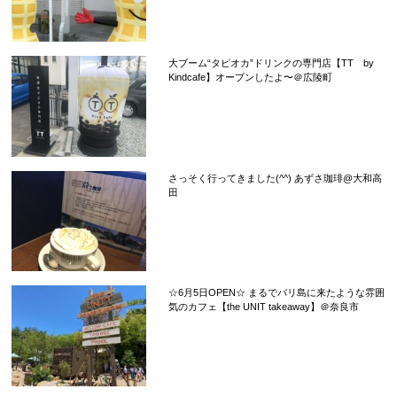
大ブーム“タピオカ”ドリンクの専門店【TT by
Kindcafe】オープンしたよ〜＠広陵町
さっそく行ってきました(^^) あずさ珈琲@大和高
田
☆6月5日OPEN☆ まるでバリ島に来たような雰囲
気のカフェ【the UNIT takeaway】＠奈良市