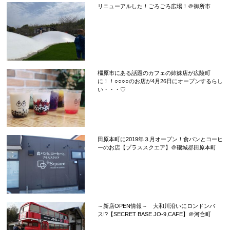
リニューアルした！ごろごろ広場！＠御所市
橿原市にある話題のカフェの姉妹店が広陵町
に！！○○○○のお店が4月26日にオープンするらし
い・・・♡
田原本町に2019年３月オープン！食パンとコーヒ
ーのお店【プラススクエア】＠磯城郡田原本町
～新店OPEN情報～ 大和川沿いにロンドンバ
ス!?【SECRET BASE JO-9,CAFE】＠河合町