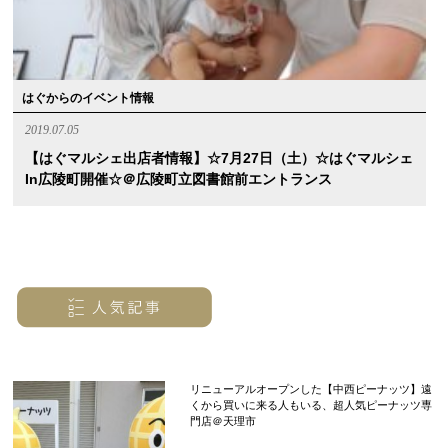
はぐからのイベント情報
2019.07.05
【はぐマルシェ出店者情報】☆7月27日（土）☆はぐマルシェ
In広陵町開催☆＠広陵町立図書館前エントランス
リニューアルオープンした【中西ピーナッツ】遠
くから買いに来る人もいる、超人気ピーナッツ専
門店＠天理市