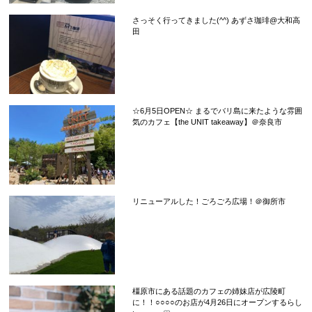
さっそく行ってきました(^^) あずさ珈琲@大和高
田
☆6月5日OPEN☆ まるでバリ島に来たような雰囲
気のカフェ【the UNIT takeaway】＠奈良市
リニューアルした！ごろごろ広場！＠御所市
橿原市にある話題のカフェの姉妹店が広陵町
に！！○○○○のお店が4月26日にオープンするらし