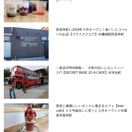
い・・・♡
田原本町に2019年３月オープン！食パンとコーヒ
ーのお店【プラススクエア】＠磯城郡田原本町
～新店OPEN情報～ 大和川沿いにロンドンバ
ス!?【SECRET BASE JO-9,CAFE】＠河合町
美容と健康にいいオシャレ過ぎるカフェ【kind
cafe】２４号線沿いに堂々と３月オープン☆＠橿
原市葛本町