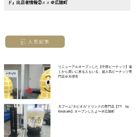
ド』出店者情報②♬♬＠広陵町
リニューアルオープンした【中西ピーナッツ】遠
くから買いに来る人もいる、超人気ピーナッツ専
門店＠天理市
大ブーム“タピオカ”ドリンクの専門店【TT by
Kindcafe】オープンしたよ〜＠広陵町