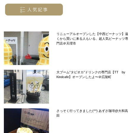
リニューアルオープンした【中西ピーナッツ】遠
くから買いに来る人もいる、超人気ピーナッツ専
門店＠天理市
大ブーム“タピオカ”ドリンクの専門店【TT by
Kindcafe】オープンしたよ〜＠広陵町
さっそく行ってきました(^^) あずさ珈琲@大和高
田