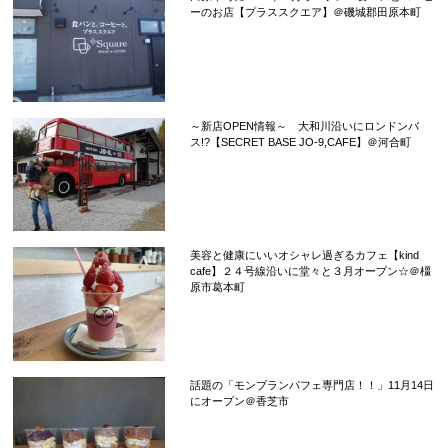
ーのお店【プラススクエア】＠磯城郡田原本町
～新店OPEN情報～ 大和川沿いにロンドンバ
ス!?【SECRET BASE JO-9,CAFE】＠河合町
美容と健康にいいオシャレ過ぎるカフェ【kind
cafe】２４号線沿いに堂々と３月オープン☆＠橿
原市葛本町
話題の「モンブランパフェ専門店！！」11月14日
にオープン＠香芝市