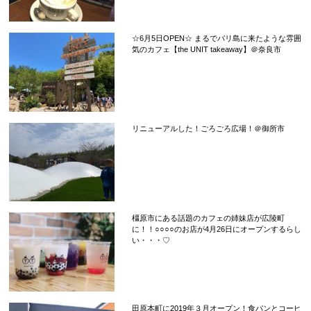
☆6月5日OPEN☆ まるでバリ島に来たような雰囲
気のカフェ【the UNIT takeaway】＠奈良市
リニューアルした！ごろごろ広場！＠御所市
橿原市にある話題のカフェの姉妹店が広陵町
に！！○○○○のお店が4月26日にオープンするらし
い・・・♡
田原本町に2019年３月オープン！食パンとコーヒ