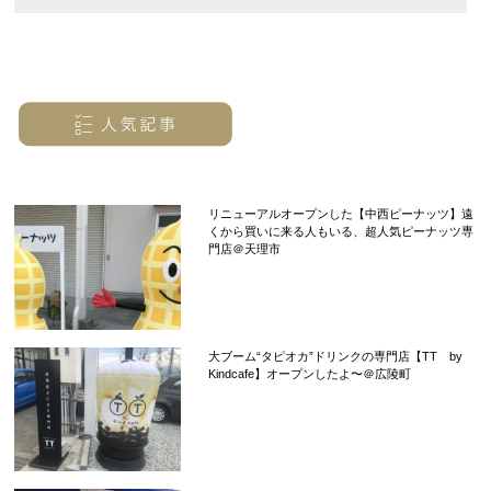
リニューアルオープンした【中西ピーナッツ】遠
くから買いに来る人もいる、超人気ピーナッツ専
門店＠天理市
大ブーム“タピオカ”ドリンクの専門店【TT by
Kindcafe】オープンしたよ〜＠広陵町