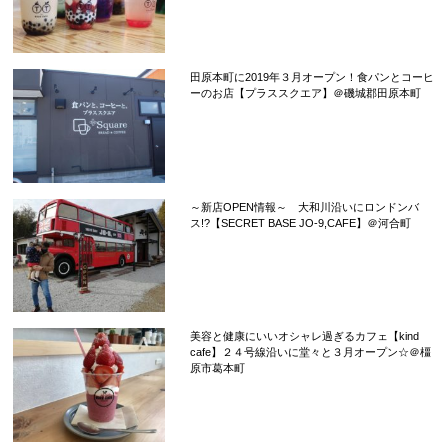
田原本町に2019年３月オープン！食パンとコーヒ
ーのお店【プラススクエア】＠磯城郡田原本町
～新店OPEN情報～ 大和川沿いにロンドンバ
ス!?【SECRET BASE JO-9,CAFE】＠河合町
美容と健康にいいオシャレ過ぎるカフェ【kind
cafe】２４号線沿いに堂々と３月オープン☆＠橿
原市葛本町