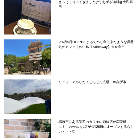
さっそく行ってきました(^^) あずさ珈琲@大和高
田
☆6月5日OPEN☆ まるでバリ島に来たような雰囲
気のカフェ【the UNIT takeaway】＠奈良市
リニューアルした！ごろごろ広場！＠御所市
橿原市にある話題のカフェの姉妹店が広陵町
に！！○○○○のお店が4月26日にオープンするらし
い・・・♡