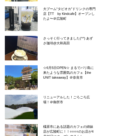
大ブーム“タピオカ”ドリンクの専門
店【TT by Kindcafe】オープンし
たよ〜＠広陵町
さっそく行ってきました(^^) あず
さ珈琲@大和高田
☆6月5日OPEN☆ まるでバリ島に
来たような雰囲気のカフェ【the
UNIT takeaway】＠奈良市
リニューアルした！ごろごろ広
場！＠御所市
橿原市にある話題のカフェの姉妹
店が広陵町に！！○○○○のお店が4