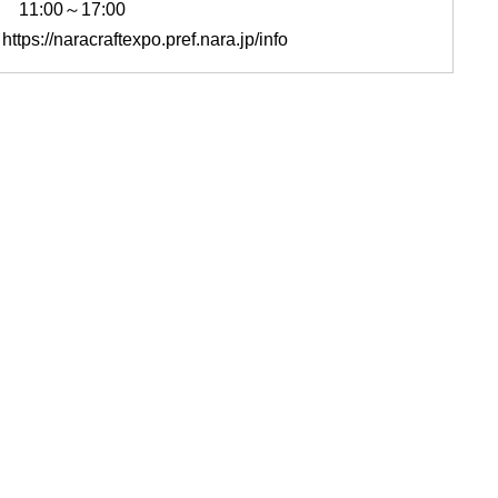
11:00～17:00
tps://naracraftexpo.pref.nara.jp/info