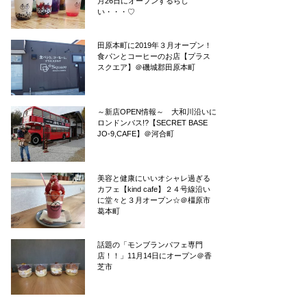
月26日にオープンするらし
い・・・♡
田原本町に2019年３月オープン！
食パンとコーヒーのお店【プラス
スクエア】＠磯城郡田原本町
～新店OPEN情報～ 大和川沿いに
ロンドンバス!?【SECRET BASE
JO-9,CAFE】＠河合町
美容と健康にいいオシャレ過ぎる
カフェ【kind cafe】２４号線沿い
に堂々と３月オープン☆＠橿原市
葛本町
話題の「モンブランパフェ専門
店！！」11月14日にオープン＠香
芝市