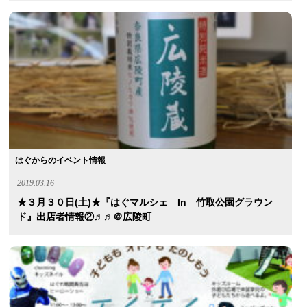
はぐからのイベント情報
2019.03.16
★３月３０日(土)★『はぐマルシェ In 竹取公園グラウン
ド』出店者情報②♬♬＠広陵町