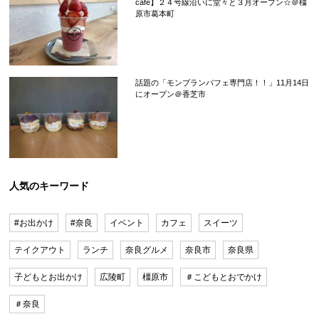
cafe】２４号線沿いに堂々と３月オープン☆＠橿
原市葛本町
話題の「モンブランパフェ専門店！！」11月14日
にオープン＠香芝市
人気のキーワード
#お出かけ
#奈良
イベント
カフェ
スイーツ
テイクアウト
ランチ
奈良グルメ
奈良市
奈良県
子どもとお出かけ
広陵町
橿原市
＃こどもとおでかけ
＃奈良