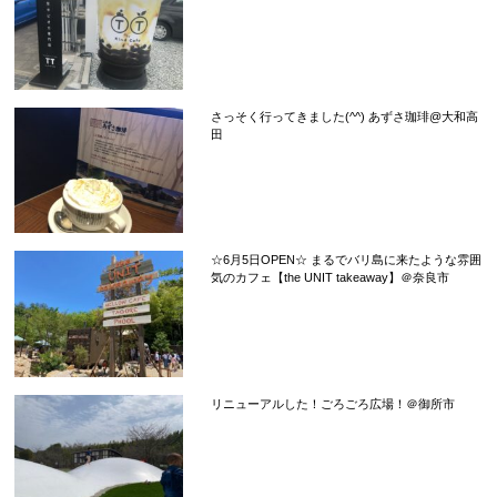
さっそく行ってきました(^^) あずさ珈琲@大和高
田
☆6月5日OPEN☆ まるでバリ島に来たような雰囲
気のカフェ【the UNIT takeaway】＠奈良市
リニューアルした！ごろごろ広場！＠御所市