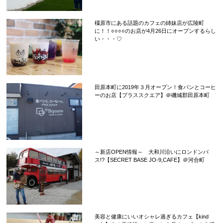
橿原市にある話題のカフェの姉妹店が広陵町
に！！○○○○のお店が4月26日にオープンするらし
い・・・♡
田原本町に2019年３月オープン！食パンとコーヒ
ーのお店【プラススクエア】＠磯城郡田原本町
～新店OPEN情報～ 大和川沿いにロンドンバ
ス!?【SECRET BASE JO-9,CAFE】＠河合町
美容と健康にいいオシャレ過ぎるカフェ【kind