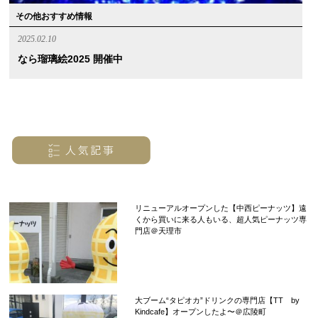
その他おすすめ情報
2025.02.10
なら瑠璃絵2025 開催中
リニューアルオープンした【中西ピーナッツ】遠
くから買いに来る人もいる、超人気ピーナッツ専
門店＠天理市
大ブーム“タピオカ”ドリンクの専門店【TT by
Kindcafe】オープンしたよ〜＠広陵町