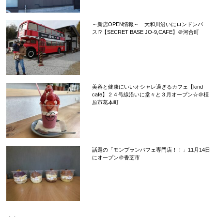
～新店OPEN情報～ 大和川沿いにロンドンバ
ス!?【SECRET BASE JO-9,CAFE】＠河合町
美容と健康にいいオシャレ過ぎるカフェ【kind
cafe】２４号線沿いに堂々と３月オープン☆＠橿
原市葛本町
話題の「モンブランパフェ専門店！！」11月14日
にオープン＠香芝市