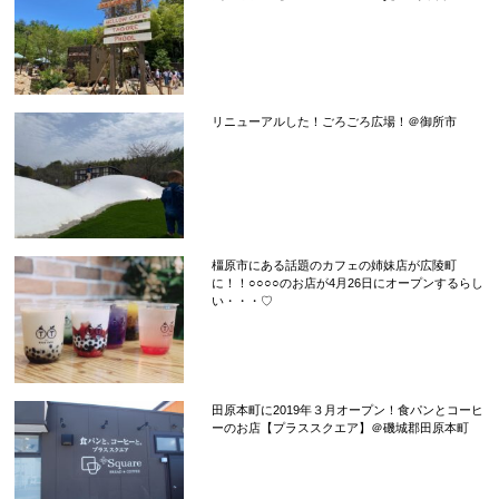
リニューアルした！ごろごろ広場！＠御所市
橿原市にある話題のカフェの姉妹店が広陵町
に！！○○○○のお店が4月26日にオープンするらし
い・・・♡
田原本町に2019年３月オープン！食パンとコーヒ
ーのお店【プラススクエア】＠磯城郡田原本町