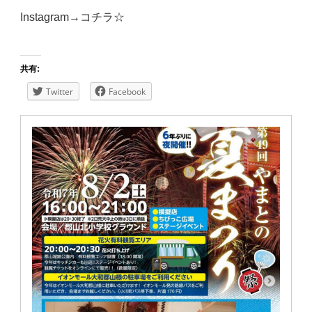
Instagram→
コチラ☆
共有:
Twitter
Facebook