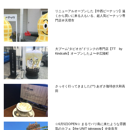
リニューアルオープンした【中西ピーナッツ】遠
くから買いに来る人もいる、超人気ピーナッツ専
門店＠天理市
大ブーム“タピオカ”ドリンクの専門店【TT by
Kindcafe】オープンしたよ〜＠広陵町
さっそく行ってきました(^^) あずさ珈琲@大和高
田
☆6月5日OPEN☆ まるでバリ島に来たような雰囲
気のカフェ【the UNIT takeaway】＠奈良市