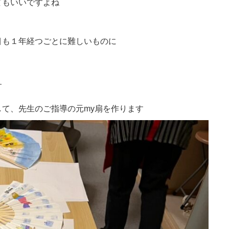
てもいいですよね
目も１年経つごとに難しいものに
す
て、先生のご指導の元my扇を作ります