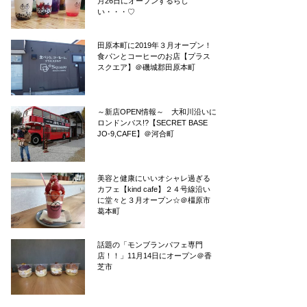
月26日にオープンするらし
い・・・♡
田原本町に2019年３月オープン！
食パンとコーヒーのお店【プラス
スクエア】＠磯城郡田原本町
～新店OPEN情報～ 大和川沿いに
ロンドンバス!?【SECRET BASE
JO-9,CAFE】＠河合町
美容と健康にいいオシャレ過ぎる
カフェ【kind cafe】２４号線沿い
に堂々と３月オープン☆＠橿原市
葛本町
話題の「モンブランパフェ専門
店！！」11月14日にオープン＠香
芝市