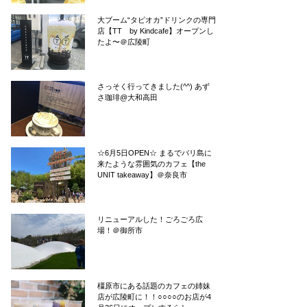
大ブーム“タピオカ”ドリンクの専門
店【TT by Kindcafe】オープンし
たよ〜＠広陵町
さっそく行ってきました(^^) あず
さ珈琲@大和高田
☆6月5日OPEN☆ まるでバリ島に
来たような雰囲気のカフェ【the
UNIT takeaway】＠奈良市
リニューアルした！ごろごろ広
場！＠御所市
橿原市にある話題のカフェの姉妹
店が広陵町に！！○○○○のお店が4