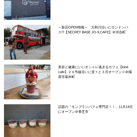
～新店OPEN情報～ 大和川沿いにロンドンバ
ス!?【SECRET BASE JO-9,CAFE】＠河合町
美容と健康にいいオシャレ過ぎるカフェ【kind
cafe】２４号線沿いに堂々と３月オープン☆＠橿
原市葛本町
話題の「モンブランパフェ専門店！！」11月14日
にオープン＠香芝市