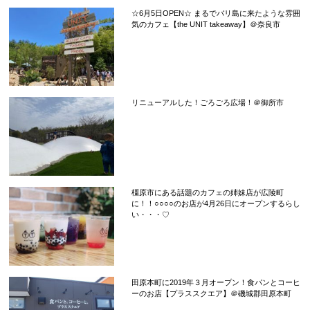
☆6月5日OPEN☆ まるでバリ島に来たような雰囲
気のカフェ【the UNIT takeaway】＠奈良市
リニューアルした！ごろごろ広場！＠御所市
橿原市にある話題のカフェの姉妹店が広陵町
に！！○○○○のお店が4月26日にオープンするらし
い・・・♡
田原本町に2019年３月オープン！食パンとコーヒ
ーのお店【プラススクエア】＠磯城郡田原本町