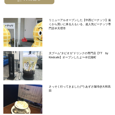
リニューアルオープンした【中西ピーナッツ】遠
くから買いに来る人もいる、超人気ピーナッツ専
門店＠天理市
大ブーム“タピオカ”ドリンクの専門店【TT by
Kindcafe】オープンしたよ〜＠広陵町
さっそく行ってきました(^^) あずさ珈琲@大和高
田