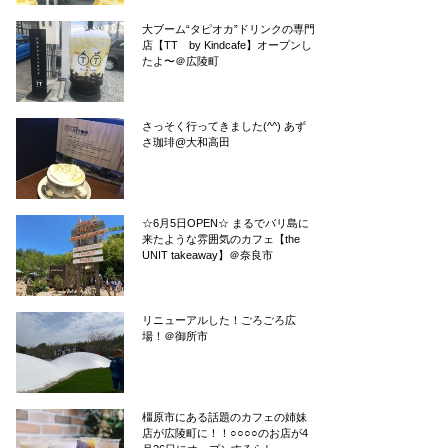
大ブーム“タピオカ”ドリンクの専門
店【TT by Kindcafe】オープンし
たよ〜＠広陵町
さっそく行ってきました(^^) あず
さ珈琲@大和高田
☆6月5日OPEN☆ まるでバリ島に
来たような雰囲気のカフェ【the
UNIT takeaway】＠奈良市
リニューアルした！ごろごろ広
場！＠御所市
橿原市にある話題のカフェの姉妹
店が広陵町に！！○○○○のお店が4