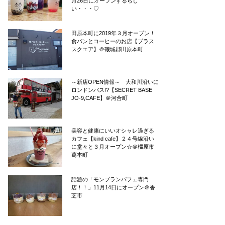
月26日にオープンするらし
い・・・♡
田原本町に2019年３月オープン！
食パンとコーヒーのお店【プラス
スクエア】＠磯城郡田原本町
～新店OPEN情報～ 大和川沿いに
ロンドンバス!?【SECRET BASE
JO-9,CAFE】＠河合町
美容と健康にいいオシャレ過ぎる
カフェ【kind cafe】２４号線沿い
に堂々と３月オープン☆＠橿原市
葛本町
話題の「モンブランパフェ専門
店！！」11月14日にオープン＠香
芝市