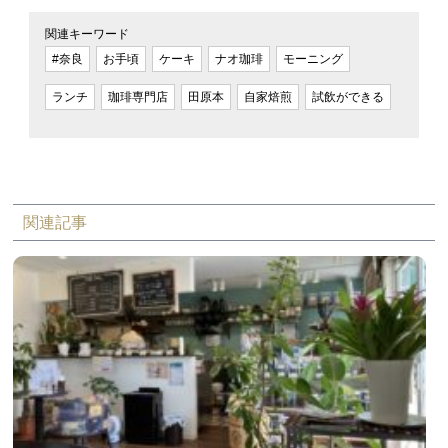
関連キーワード
#奈良
お手頃
ケーキ
ナオ珈琲
モーニング
ランチ
珈琲専門店
田原本
自家焙煎
試飲ができる
関連記事