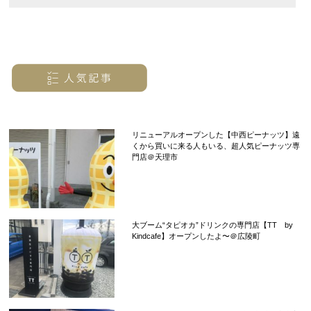
リニューアルオープンした【中西ピーナッツ】遠
くから買いに来る人もいる、超人気ピーナッツ専
門店＠天理市
大ブーム“タピオカ”ドリンクの専門店【TT by
Kindcafe】オープンしたよ〜＠広陵町