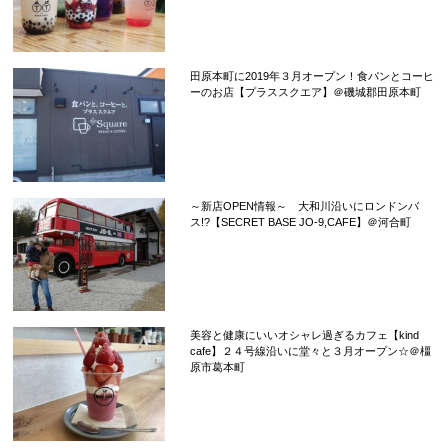
田原本町に2019年３月オープン！食パンとコーヒ
ーのお店【プラススクエア】＠磯城郡田原本町
～新店OPEN情報～ 大和川沿いにロンドンバ
ス!?【SECRET BASE JO-9,CAFE】＠河合町
美容と健康にいいオシャレ過ぎるカフェ【kind
cafe】２４号線沿いに堂々と３月オープン☆＠橿
原市葛本町