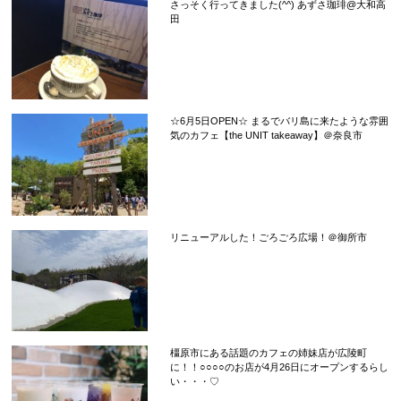
さっそく行ってきました(^^) あずさ珈琲@大和高
田
☆6月5日OPEN☆ まるでバリ島に来たような雰囲
気のカフェ【the UNIT takeaway】＠奈良市
リニューアルした！ごろごろ広場！＠御所市
橿原市にある話題のカフェの姉妹店が広陵町
に！！○○○○のお店が4月26日にオープンするらし
い・・・♡