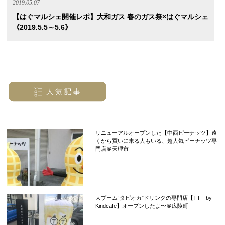
2019.05.07
【はぐマルシェ開催レポ】大和ガス 春のガス祭×はぐマルシェ
《2019.5.5～5.6》
リニューアルオープンした【中西ピーナッツ】遠
くから買いに来る人もいる、超人気ピーナッツ専
門店＠天理市
大ブーム“タピオカ”ドリンクの専門店【TT by
Kindcafe】オープンしたよ〜＠広陵町