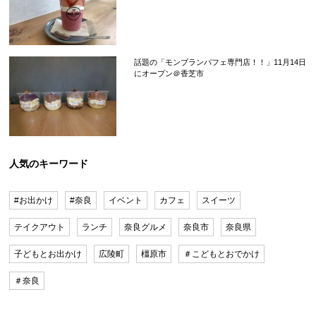
話題の「モンブランパフェ専門店！！」11月14日
にオープン＠香芝市
人気のキーワード
#お出かけ
#奈良
イベント
カフェ
スイーツ
テイクアウト
ランチ
奈良グルメ
奈良市
奈良県
子どもとお出かけ
広陵町
橿原市
＃こどもとおでかけ
＃奈良