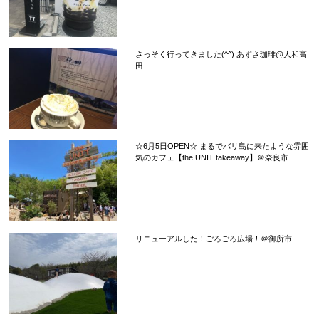
さっそく行ってきました(^^) あずさ珈琲@大和高
田
☆6月5日OPEN☆ まるでバリ島に来たような雰囲
気のカフェ【the UNIT takeaway】＠奈良市
リニューアルした！ごろごろ広場！＠御所市