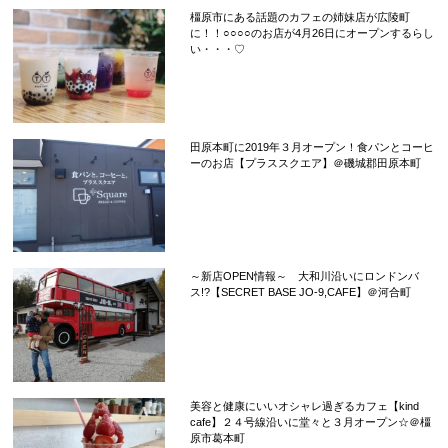
橿原市にある話題のカフェの姉妹店が広陵町
に！！○○○○のお店が4月26日にオープンするらし
い・・・♡
田原本町に2019年３月オープン！食パンとコーヒ
ーのお店【プラススクエア】＠磯城郡田原本町
～新店OPEN情報～ 大和川沿いにロンドンバ
ス!?【SECRET BASE JO-9,CAFE】＠河合町
美容と健康にいいオシャレ過ぎるカフェ【kind
cafe】２４号線沿いに堂々と３月オープン☆＠橿
原市葛本町