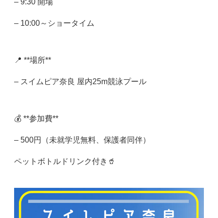
– 9:30 開場
– 10:00～ショータイム
📍 **場所**
– スイムピア奈良 屋内25m競泳プール
💰 **参加費**
– 500円（未就学児無料、保護者同伴）
ペットボトルドリンク付き🥤