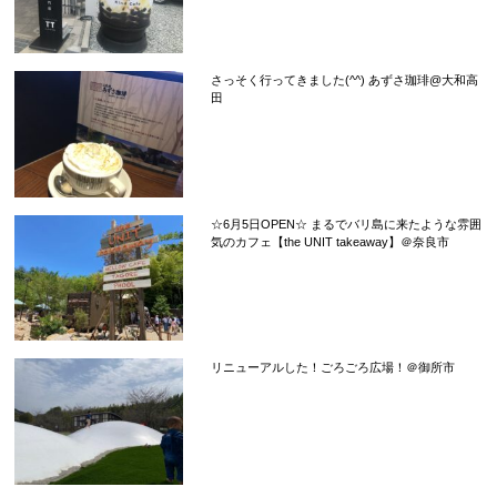
さっそく行ってきました(^^) あずさ珈琲@大和高
田
☆6月5日OPEN☆ まるでバリ島に来たような雰囲
気のカフェ【the UNIT takeaway】＠奈良市
リニューアルした！ごろごろ広場！＠御所市