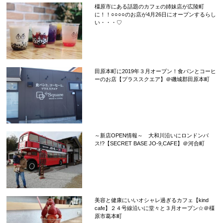
橿原市にある話題のカフェの姉妹店が広陵町
に！！○○○○のお店が4月26日にオープンするらし
い・・・♡
田原本町に2019年３月オープン！食パンとコーヒ
ーのお店【プラススクエア】＠磯城郡田原本町
～新店OPEN情報～ 大和川沿いにロンドンバ
ス!?【SECRET BASE JO-9,CAFE】＠河合町
美容と健康にいいオシャレ過ぎるカフェ【kind
cafe】２４号線沿いに堂々と３月オープン☆＠橿
原市葛本町