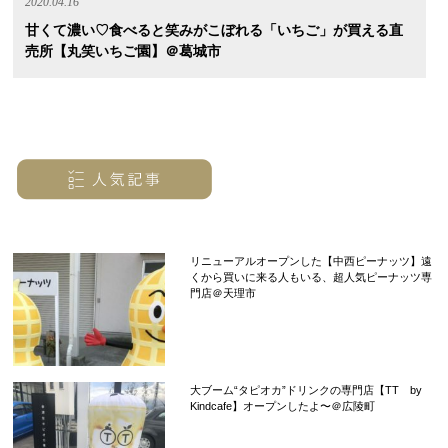
2020.04.16
甘くて濃い♡食べると笑みがこぼれる「いちご」が買える直
売所【丸笑いちご園】＠葛城市
リニューアルオープンした【中西ピーナッツ】遠
くから買いに来る人もいる、超人気ピーナッツ専
門店＠天理市
大ブーム“タピオカ”ドリンクの専門店【TT by
Kindcafe】オープンしたよ〜＠広陵町