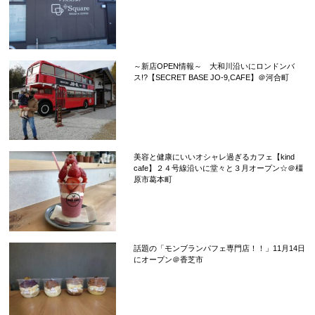
～新店OPEN情報～ 大和川沿いにロンドンバ
ス!?【SECRET BASE JO-9,CAFE】＠河合町
美容と健康にいいオシャレ過ぎるカフェ【kind
cafe】２４号線沿いに堂々と３月オープン☆＠橿
原市葛本町
話題の「モンブランパフェ専門店！！」11月14日
にオープン＠香芝市