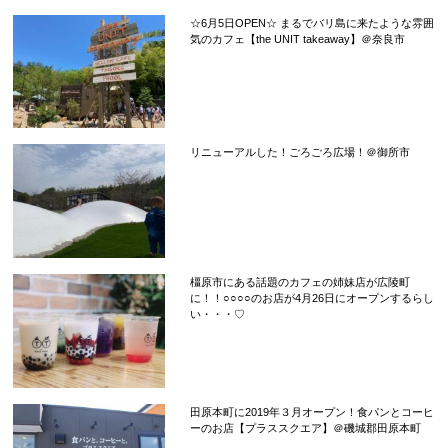
☆6月5日OPEN☆ まるでバリ島に来たような雰囲
気のカフェ【the UNIT takeaway】＠奈良市
リニューアルした！ごろごろ広場！＠御所市
橿原市にある話題のカフェの姉妹店が広陵町
に！！○○○○のお店が4月26日にオープンするらし
い・・・♡
田原本町に2019年３月オープン！食パンとコーヒ
ーのお店【プラススクエア】＠磯城郡田原本町