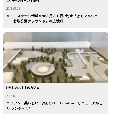
はぐからのイベント情報
2019.03.23
♬ミニステージ情報♬★３月３０日(土)★『はぐマルシェ
In 竹取公園グラウンド』＠広陵町
わたしのおすすめカフェ
2018.09.11
コフフン 美味しい！楽しい！ Cofufun リニューアルし
た ランチへ ♡