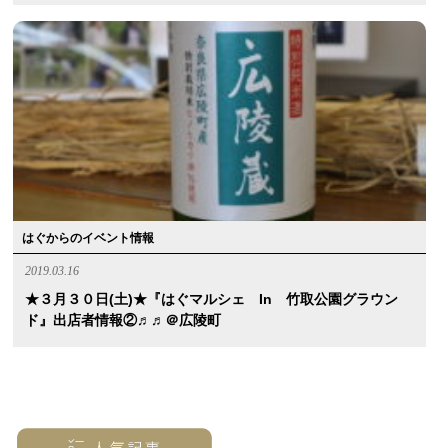
はぐからのイベント情報
2019.03.16
★３月３０日(土)★『はぐマルシェ In 竹取公園グラウン
ド』出店者情報②♬♬＠広陵町