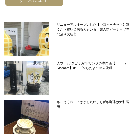
リニューアルオープンした【中西ピーナッツ】遠
くから買いに来る人もいる、超人気ピーナッツ専
門店＠天理市
大ブーム“タピオカ”ドリンクの専門店【TT by
Kindcafe】オープンしたよ〜＠広陵町
さっそく行ってきました(^^) あずさ珈琲@大和高
田