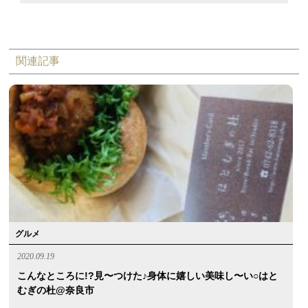
関連記事
グルメ
2020.09.19
こんなところに!?見〜つけた♪身体に嬉しい美味し〜い○はと
むぎの杜@奈良市