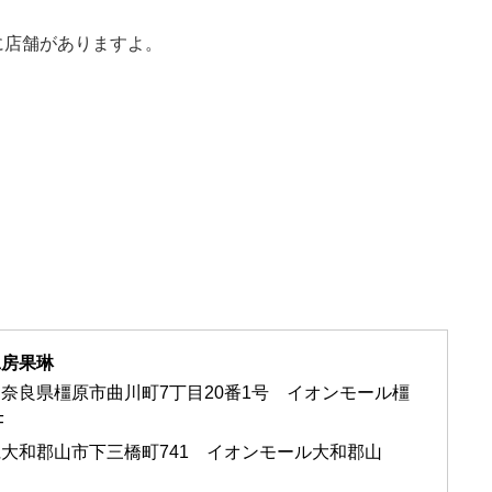
に店舗がありますよ。
工房果琳
奈良県橿原市曲川町7丁目20番1号 イオンモール橿
1F
県大和郡山市下三橋町741 イオンモール大和郡山