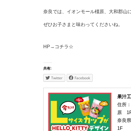
奈良では、イオンモール橿原、大和郡山
ぜひお子さまと味わってくださいね。
HP→
コチラ☆
共有:
Twitter
Facebook
果汁
住所：
原 
奈良
1F