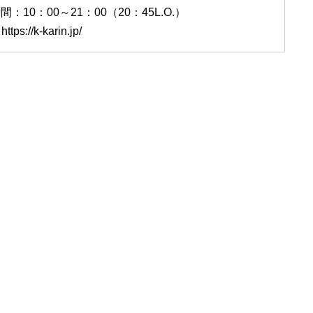
：10：00～21：00（20：45L.O.）
tps://k-karin.jp/