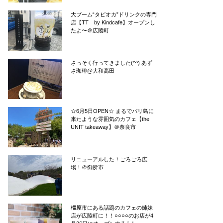
大ブーム“タピオカ”ドリンクの専門
店【TT by Kindcafe】オープンし
たよ〜＠広陵町
さっそく行ってきました(^^) あず
さ珈琲@大和高田
☆6月5日OPEN☆ まるでバリ島に
来たような雰囲気のカフェ【the
UNIT takeaway】＠奈良市
リニューアルした！ごろごろ広
場！＠御所市
橿原市にある話題のカフェの姉妹
店が広陵町に！！○○○○のお店が4