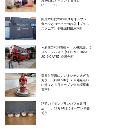
月26日にオープンするらし
い・・・♡
田原本町に2019年３月オープン！
食パンとコーヒーのお店【プラス
スクエア】＠磯城郡田原本町
～新店OPEN情報～ 大和川沿いに
ロンドンバス!?【SECRET BASE
JO-9,CAFE】＠河合町
美容と健康にいいオシャレ過ぎる
カフェ【kind cafe】２４号線沿い
に堂々と３月オープン☆＠橿原市
葛本町
話題の「モンブランパフェ専門
店！！」11月14日にオープン＠香
芝市