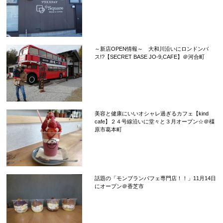
～新店OPEN情報～ 大和川沿いにロンドンバ
ス!?【SECRET BASE JO-9,CAFE】＠河合町
美容と健康にいいオシャレ過ぎるカフェ【kind
cafe】２４号線沿いに堂々と３月オープン☆＠橿
原市葛本町
話題の「モンブランパフェ専門店！！」11月14日
にオープン＠香芝市