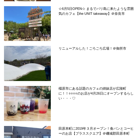
☆6月5日OPEN☆ まるでバリ島に来たような雰囲
気のカフェ【the UNIT takeaway】＠奈良市
リニューアルした！ごろごろ広場！＠御所市
橿原市にある話題のカフェの姉妹店が広陵町
に！！○○○○のお店が4月26日にオープンするらし
い・・・♡
田原本町に2019年３月オープン！食パンとコーヒ
ーのお店【プラススクエア】＠磯城郡田原本町