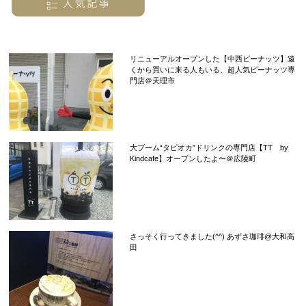
リニューアルオープンした【中西ピーナッツ】遠
くから買いに来る人もいる、超人気ピーナッツ専
門店＠天理市
大ブーム“タピオカ”ドリンクの専門店【TT by
Kindcafe】オープンしたよ〜＠広陵町
さっそく行ってきました(^^) あずさ珈琲@大和高
田