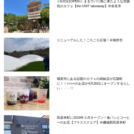
☆6月5日OPEN☆ まるでバリ島に来たような雰囲
気のカフェ【the UNIT takeaway】＠奈良市
リニューアルした！ごろごろ広場！＠御所市
橿原市にある話題のカフェの姉妹店が広陵町
に！！○○○○のお店が4月26日にオープンするらし
い・・・♡
田原本町に2019年３月オープン！食パンとコーヒ
ーのお店【プラススクエア】＠磯城郡田原本町