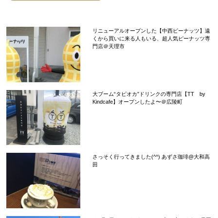
リニューアルオープンした【中西ピーナッツ】遠
くから買いに来る人もいる、超人気ピーナッツ専
門店＠天理市
大ブーム“タピオカ”ドリンクの専門店【TT by
Kindcafe】オープンしたよ〜＠広陵町
さっそく行ってきました(^^) あずさ珈琲@大和高
田