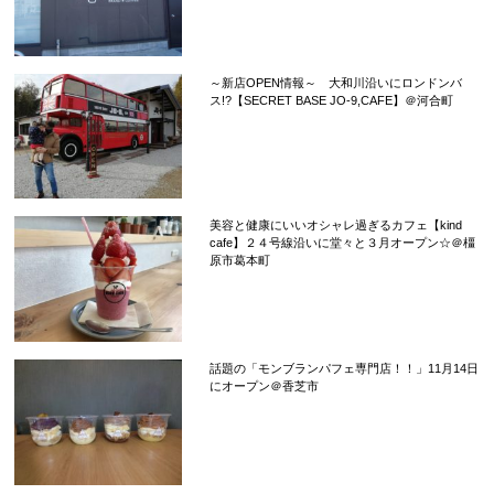
～新店OPEN情報～ 大和川沿いにロンドンバ
ス!?【SECRET BASE JO-9,CAFE】＠河合町
美容と健康にいいオシャレ過ぎるカフェ【kind
cafe】２４号線沿いに堂々と３月オープン☆＠橿
原市葛本町
話題の「モンブランパフェ専門店！！」11月14日
にオープン＠香芝市