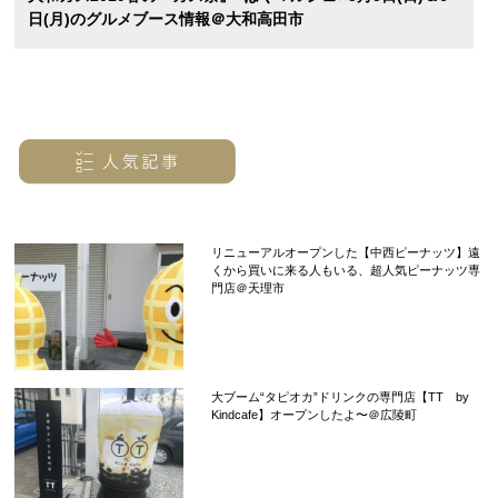
日(月)のグルメブース情報＠大和高田市
リニューアルオープンした【中西ピーナッツ】遠
くから買いに来る人もいる、超人気ピーナッツ専
門店＠天理市
大ブーム“タピオカ”ドリンクの専門店【TT by
Kindcafe】オープンしたよ〜＠広陵町