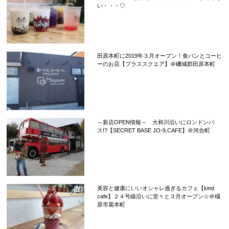
い・・・♡
田原本町に2019年３月オープン！食パンとコーヒ
ーのお店【プラススクエア】＠磯城郡田原本町
～新店OPEN情報～ 大和川沿いにロンドンバ
ス!?【SECRET BASE JO-9,CAFE】＠河合町
美容と健康にいいオシャレ過ぎるカフェ【kind
cafe】２４号線沿いに堂々と３月オープン☆＠橿
原市葛本町