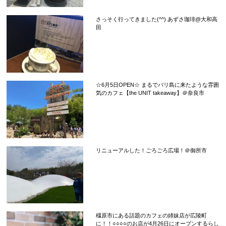
さっそく行ってきました(^^) あずさ珈琲@大和高
田
☆6月5日OPEN☆ まるでバリ島に来たような雰囲
気のカフェ【the UNIT takeaway】＠奈良市
リニューアルした！ごろごろ広場！＠御所市
橿原市にある話題のカフェの姉妹店が広陵町
に！！○○○○のお店が4月26日にオープンするらし