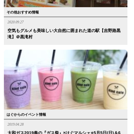
その他おすすめ情報
2020.09.27
空気もグルメも美味しい大自然に囲まれた道の駅【吉野路黒
滝】＠黒滝村
はぐからのイベント情報
2019.04.28
大和ガス2019春の『ガス祭』×はぐマルシェ⭐️5月5日(日)＆6