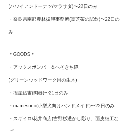
(ハワイアンドーナツ/マラサダ)〜22日のみ
・奈良県南部農林振興事務所(霊芝茶の試飲)〜22日の
み
＊GOODS＊
・アックスボンバー＆へそきち隊
(グリーンウッドワーク用の生木)
・捏屋鮎吉(陶器)〜21日のみ
・mamesono(小型犬向けハンドメイド)〜22日のみ
・スギイロ/花井商店(吉野杉透かし彫り、面皮細工な