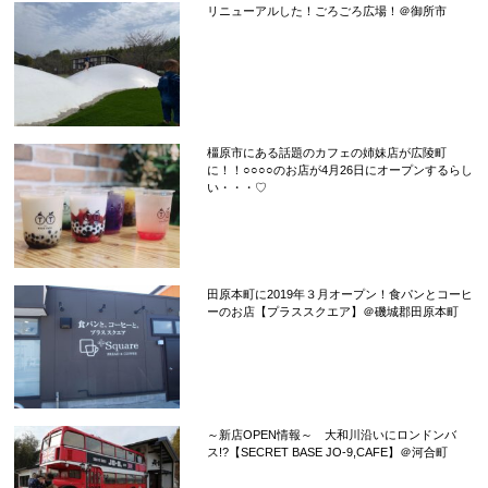
リニューアルした！ごろごろ広場！＠御所市
橿原市にある話題のカフェの姉妹店が広陵町
に！！○○○○のお店が4月26日にオープンするらし
い・・・♡
田原本町に2019年３月オープン！食パンとコーヒ
ーのお店【プラススクエア】＠磯城郡田原本町
～新店OPEN情報～ 大和川沿いにロンドンバ
ス!?【SECRET BASE JO-9,CAFE】＠河合町