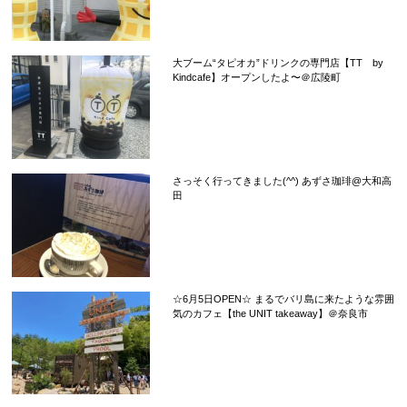
大ブーム“タピオカ”ドリンクの専門店【TT by
Kindcafe】オープンしたよ〜＠広陵町
さっそく行ってきました(^^) あずさ珈琲@大和高
田
☆6月5日OPEN☆ まるでバリ島に来たような雰囲
気のカフェ【the UNIT takeaway】＠奈良市