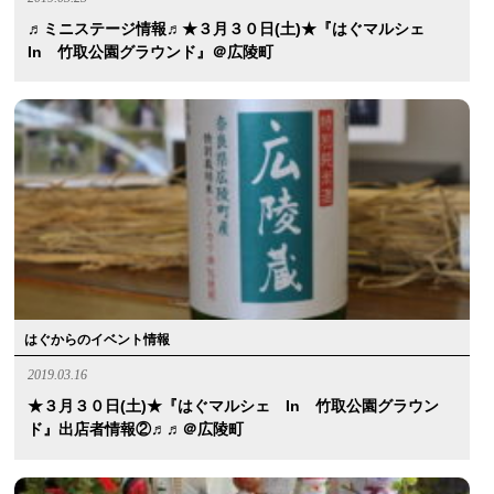
♬ミニステージ情報♬★３月３０日(土)★『はぐマルシェ
In 竹取公園グラウンド』＠広陵町
はぐからのイベント情報
2019.03.16
★３月３０日(土)★『はぐマルシェ In 竹取公園グラウン
ド』出店者情報②♬♬＠広陵町