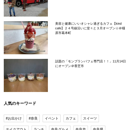
美容と健康にいいオシャレ過ぎるカフェ【kind
cafe】２４号線沿いに堂々と３月オープン☆＠橿
原市葛本町
話題の「モンブランパフェ専門店！！」11月14日
にオープン＠香芝市
人気のキーワード
#お出かけ
#奈良
イベント
カフェ
スイーツ
テイクアウト
ランチ
奈良グルメ
奈良市
奈良県