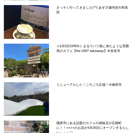
さっそく行ってきました(^^) あずさ珈琲@大和高
田
☆6月5日OPEN☆ まるでバリ島に来たような雰囲
気のカフェ【the UNIT takeaway】＠奈良市
リニューアルした！ごろごろ広場！＠御所市
橿原市にある話題のカフェの姉妹店が広陵町
に！！○○○○のお店が4月26日にオープンするらし
い・・・♡