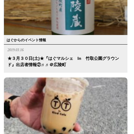
はぐからのイベント情報
2019.03.16
★３月３０日(土)★『はぐマルシェ In 竹取公園グラウン
ド』出店者情報②♬♬＠広陵町