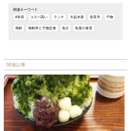
関連キーワード
#奈良
コスパ高い
ランチ
大起水産
奈良市
干物
海鮮
海鮮丼と干物定食
魚介
魚屋の食堂
関連記事