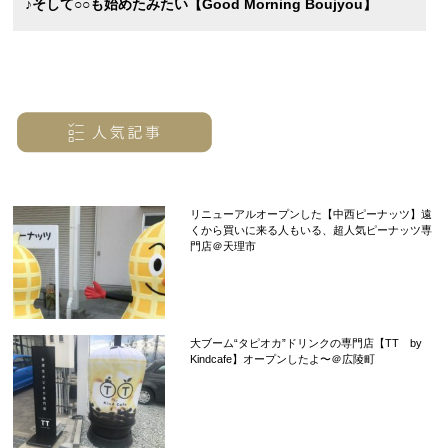
♪そして○○も始めたみたい【Good Morning Boujyou】
リニューアルオープンした【中西ピーナッツ】遠
くから買いに来る人もいる、超人気ピーナッツ専
門店＠天理市
大ブーム“タピオカ”ドリンクの専門店【TT by
Kindcafe】オープンしたよ〜＠広陵町