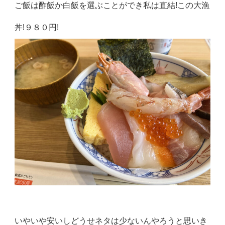
ご飯は酢飯か白飯を選ぶことができ私は直結!この大漁
丼!９８０円!
いやいや安いしどうせネタは少ないんやろうと思いき