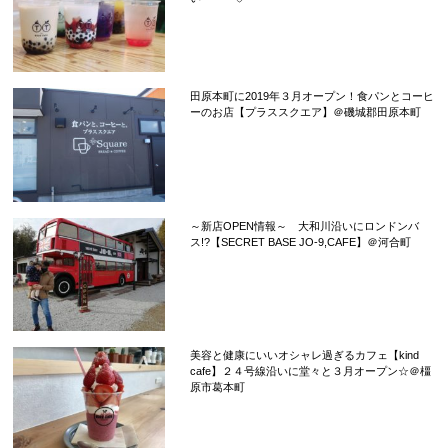
田原本町に2019年３月オープン！食パンとコーヒ
ーのお店【プラススクエア】＠磯城郡田原本町
～新店OPEN情報～ 大和川沿いにロンドンバ
ス!?【SECRET BASE JO-9,CAFE】＠河合町
美容と健康にいいオシャレ過ぎるカフェ【kind
cafe】２４号線沿いに堂々と３月オープン☆＠橿
原市葛本町