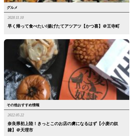
グルメ
2020.11.10
早く帰って食べたい!揚げたてアツアツ【かつ喜】＠王寺町
その他おすすめ情報
2022.05.22
奈良県初上陸！きっとこのお店の虜になるはず【小麦の奴
隷】＠天理市