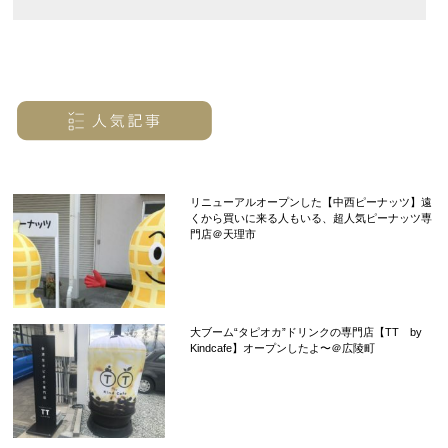
リニューアルオープンした【中西ピーナッツ】遠
くから買いに来る人もいる、超人気ピーナッツ専
門店＠天理市
大ブーム“タピオカ”ドリンクの専門店【TT by
Kindcafe】オープンしたよ〜＠広陵町