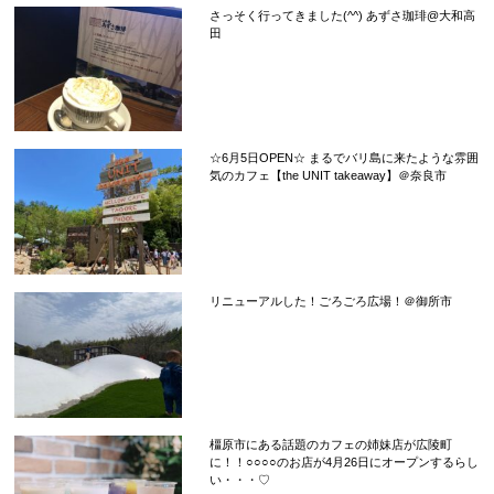
さっそく行ってきました(^^) あずさ珈琲@大和高
田
☆6月5日OPEN☆ まるでバリ島に来たような雰囲
気のカフェ【the UNIT takeaway】＠奈良市
リニューアルした！ごろごろ広場！＠御所市
橿原市にある話題のカフェの姉妹店が広陵町
に！！○○○○のお店が4月26日にオープンするらし
い・・・♡