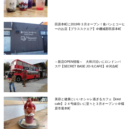
田原本町に2019年３月オープン！食パンとコーヒ
ーのお店【プラススクエア】＠磯城郡田原本町
～新店OPEN情報～ 大和川沿いにロンドンバ
ス!?【SECRET BASE JO-9,CAFE】＠河合町
美容と健康にいいオシャレ過ぎるカフェ【kind
cafe】２４号線沿いに堂々と３月オープン☆＠橿
原市葛本町