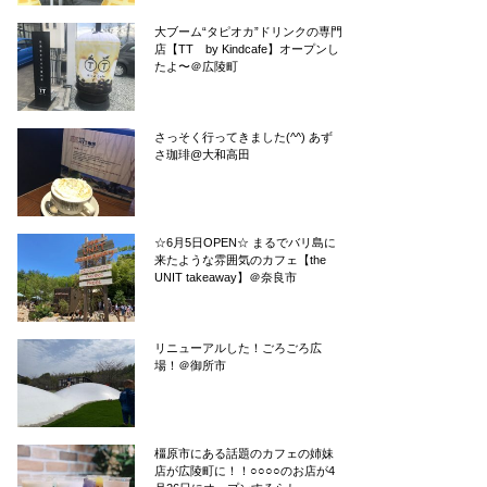
大ブーム“タピオカ”ドリンクの専門
店【TT by Kindcafe】オープンし
たよ〜＠広陵町
さっそく行ってきました(^^) あず
さ珈琲@大和高田
☆6月5日OPEN☆ まるでバリ島に
来たような雰囲気のカフェ【the
UNIT takeaway】＠奈良市
リニューアルした！ごろごろ広
場！＠御所市
橿原市にある話題のカフェの姉妹
店が広陵町に！！○○○○のお店が4