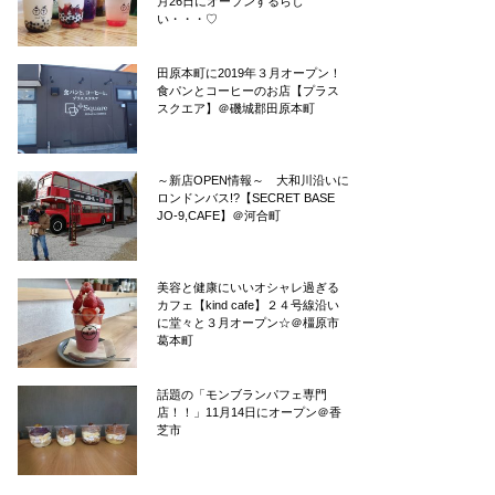
月26日にオープンするらし
い・・・♡
田原本町に2019年３月オープン！
食パンとコーヒーのお店【プラス
スクエア】＠磯城郡田原本町
～新店OPEN情報～ 大和川沿いに
ロンドンバス!?【SECRET BASE
JO-9,CAFE】＠河合町
美容と健康にいいオシャレ過ぎる
カフェ【kind cafe】２４号線沿い
に堂々と３月オープン☆＠橿原市
葛本町
話題の「モンブランパフェ専門
店！！」11月14日にオープン＠香
芝市