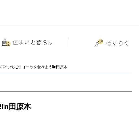
>
メ
いちごスイーツを食べよう!in田原本
in田原本