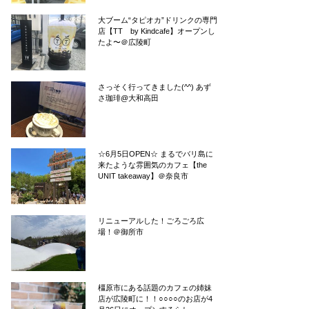
大ブーム“タピオカ”ドリンクの専門
店【TT by Kindcafe】オープンし
たよ〜＠広陵町
さっそく行ってきました(^^) あず
さ珈琲@大和高田
☆6月5日OPEN☆ まるでバリ島に
来たような雰囲気のカフェ【the
UNIT takeaway】＠奈良市
リニューアルした！ごろごろ広
場！＠御所市
橿原市にある話題のカフェの姉妹
店が広陵町に！！○○○○のお店が4