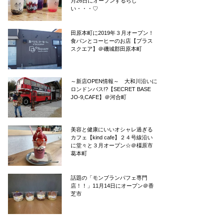
月26日にオープンするらし
い・・・♡
田原本町に2019年３月オープン！
食パンとコーヒーのお店【プラス
スクエア】＠磯城郡田原本町
～新店OPEN情報～ 大和川沿いに
ロンドンバス!?【SECRET BASE
JO-9,CAFE】＠河合町
美容と健康にいいオシャレ過ぎる
カフェ【kind cafe】２４号線沿い
に堂々と３月オープン☆＠橿原市
葛本町
話題の「モンブランパフェ専門
店！！」11月14日にオープン＠香
芝市