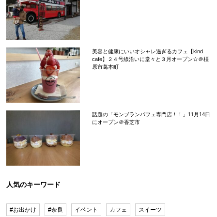
美容と健康にいいオシャレ過ぎるカフェ【kind
cafe】２４号線沿いに堂々と３月オープン☆＠橿
原市葛本町
話題の「モンブランパフェ専門店！！」11月14日
にオープン＠香芝市
人気のキーワード
#お出かけ
#奈良
イベント
カフェ
スイーツ