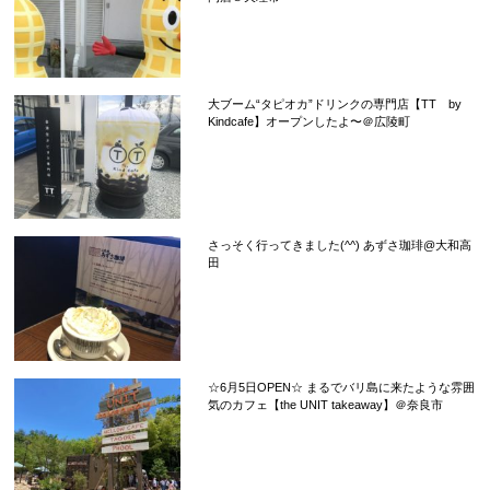
大ブーム“タピオカ”ドリンクの専門店【TT by
Kindcafe】オープンしたよ〜＠広陵町
さっそく行ってきました(^^) あずさ珈琲@大和高
田
☆6月5日OPEN☆ まるでバリ島に来たような雰囲
気のカフェ【the UNIT takeaway】＠奈良市