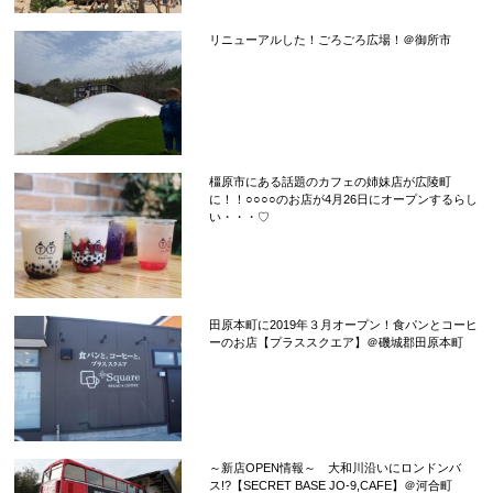
リニューアルした！ごろごろ広場！＠御所市
橿原市にある話題のカフェの姉妹店が広陵町
に！！○○○○のお店が4月26日にオープンするらし
い・・・♡
田原本町に2019年３月オープン！食パンとコーヒ
ーのお店【プラススクエア】＠磯城郡田原本町
～新店OPEN情報～ 大和川沿いにロンドンバ
ス!?【SECRET BASE JO-9,CAFE】＠河合町