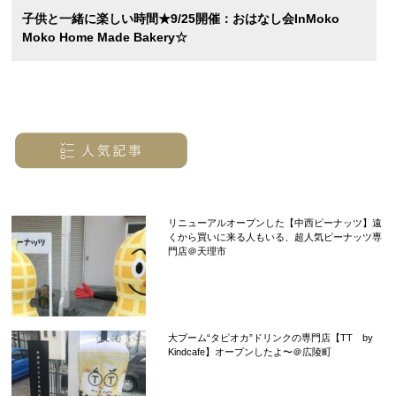
子供と一緒に楽しい時間★9/25開催：おはなし会inMoko
Moko Home Made Bakery☆
リニューアルオープンした【中西ピーナッツ】遠
くから買いに来る人もいる、超人気ピーナッツ専
門店＠天理市
大ブーム“タピオカ”ドリンクの専門店【TT by
Kindcafe】オープンしたよ〜＠広陵町