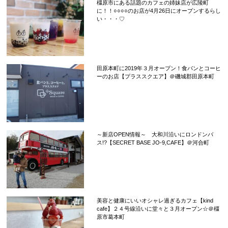
橿原市にある話題のカフェの姉妹店が広陵町
に！！○○○○のお店が4月26日にオープンするらし
い・・・♡
田原本町に2019年３月オープン！食パンとコーヒ
ーのお店【プラススクエア】＠磯城郡田原本町
～新店OPEN情報～ 大和川沿いにロンドンバ
ス!?【SECRET BASE JO-9,CAFE】＠河合町
美容と健康にいいオシャレ過ぎるカフェ【kind
cafe】２４号線沿いに堂々と３月オープン☆＠橿
原市葛本町