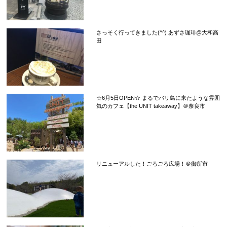
さっそく行ってきました(^^) あずさ珈琲@大和高
田
☆6月5日OPEN☆ まるでバリ島に来たような雰囲
気のカフェ【the UNIT takeaway】＠奈良市
リニューアルした！ごろごろ広場！＠御所市