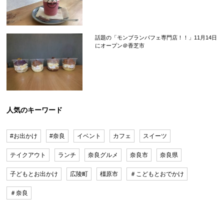
話題の「モンブランパフェ専門店！！」11月14日
にオープン＠香芝市
人気のキーワード
#お出かけ
#奈良
イベント
カフェ
スイーツ
テイクアウト
ランチ
奈良グルメ
奈良市
奈良県
子どもとお出かけ
広陵町
橿原市
＃こどもとおでかけ
＃奈良