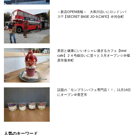
～新店OPEN情報～ 大和川沿いにロンドンバ
ス!?【SECRET BASE JO-9,CAFE】＠河合町
美容と健康にいいオシャレ過ぎるカフェ【kind
cafe】２４号線沿いに堂々と３月オープン☆＠橿
原市葛本町
話題の「モンブランパフェ専門店！！」11月14日
にオープン＠香芝市
人気のキーワード