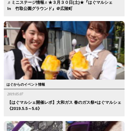
♬ミニステージ情報♬★３月３０日(土)★『はぐマルシェ
In 竹取公園グラウンド』＠広陵町
はぐからのイベント情報
2019.05.07
【はぐマルシェ開催レポ】大和ガス 春のガス祭×はぐマルシェ
《2019.5.5～5.6》