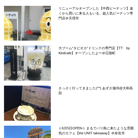
リニューアルオープンした【中西ピーナッツ】遠
くから買いに来る人もいる、超人気ピーナッツ専
門店＠天理市
大ブーム“タピオカ”ドリンクの専門店【TT by
Kindcafe】オープンしたよ〜＠広陵町
さっそく行ってきました(^^) あずさ珈琲@大和高
田
☆6月5日OPEN☆ まるでバリ島に来たような雰囲
気のカフェ【the UNIT takeaway】＠奈良市