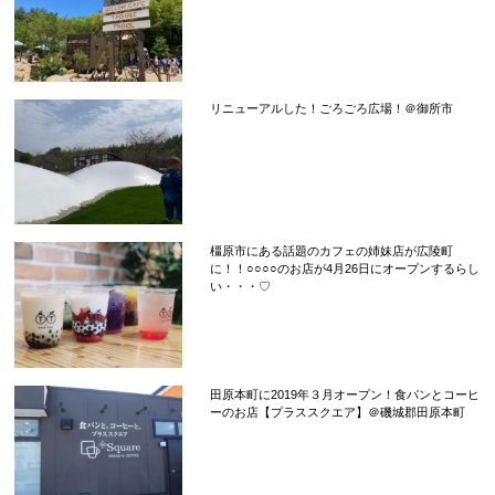
リニューアルした！ごろごろ広場！＠御所市
橿原市にある話題のカフェの姉妹店が広陵町
に！！○○○○のお店が4月26日にオープンするらし
い・・・♡
田原本町に2019年３月オープン！食パンとコーヒ
ーのお店【プラススクエア】＠磯城郡田原本町