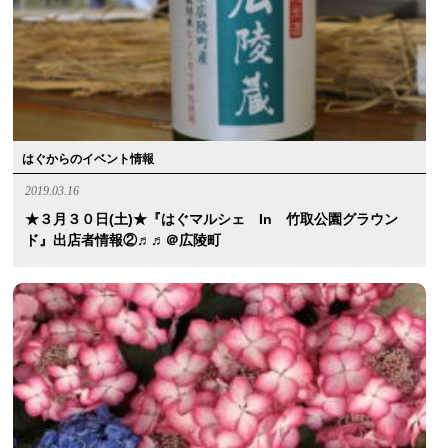
はぐからのイベント情報
2019.03.16
★３月３０日(土)★『はぐマルシェ In 竹取公園グラウン
ド』出店者情報②♬♬＠広陵町