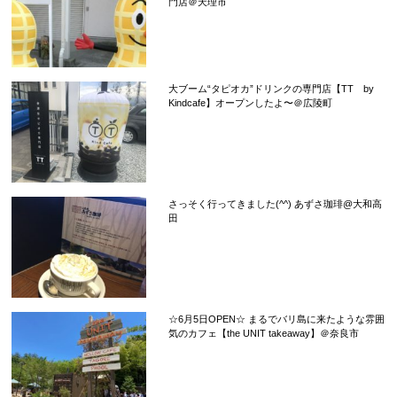
門店＠天理市
大ブーム“タピオカ”ドリンクの専門店【TT by
Kindcafe】オープンしたよ〜＠広陵町
さっそく行ってきました(^^) あずさ珈琲@大和高
田
☆6月5日OPEN☆ まるでバリ島に来たような雰囲
気のカフェ【the UNIT takeaway】＠奈良市