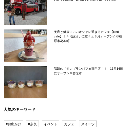
美容と健康にいいオシャレ過ぎるカフェ【kind
cafe】２４号線沿いに堂々と３月オープン☆＠橿
原市葛本町
話題の「モンブランパフェ専門店！！」11月14日
にオープン＠香芝市
人気のキーワード
#お出かけ
#奈良
イベント
カフェ
スイーツ