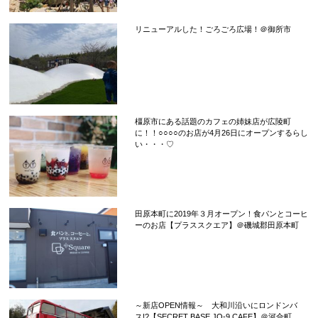
リニューアルした！ごろごろ広場！＠御所市
橿原市にある話題のカフェの姉妹店が広陵町
に！！○○○○のお店が4月26日にオープンするらし
い・・・♡
田原本町に2019年３月オープン！食パンとコーヒ
ーのお店【プラススクエア】＠磯城郡田原本町
～新店OPEN情報～ 大和川沿いにロンドンバ
ス!?【SECRET BASE JO-9,CAFE】＠河合町