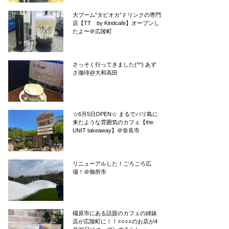
大ブーム“タピオカ”ドリンクの専門
店【TT by Kindcafe】オープンし
たよ〜＠広陵町
さっそく行ってきました(^^) あず
さ珈琲@大和高田
☆6月5日OPEN☆ まるでバリ島に
来たような雰囲気のカフェ【the
UNIT takeaway】＠奈良市
リニューアルした！ごろごろ広
場！＠御所市
橿原市にある話題のカフェの姉妹
店が広陵町に！！○○○○のお店が4