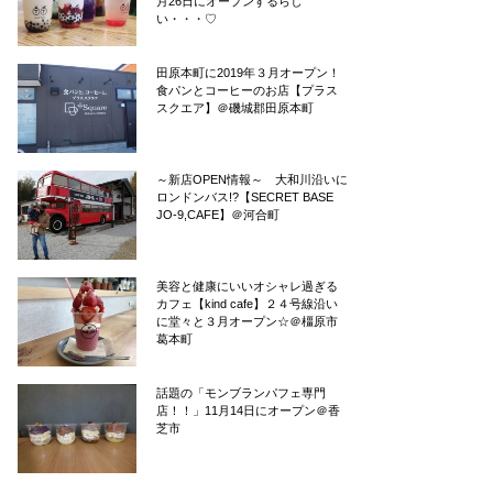
月26日にオープンするらし
い・・・♡
田原本町に2019年３月オープン！
食パンとコーヒーのお店【プラス
スクエア】＠磯城郡田原本町
～新店OPEN情報～ 大和川沿いに
ロンドンバス!?【SECRET BASE
JO-9,CAFE】＠河合町
美容と健康にいいオシャレ過ぎる
カフェ【kind cafe】２４号線沿い
に堂々と３月オープン☆＠橿原市
葛本町
話題の「モンブランパフェ専門
店！！」11月14日にオープン＠香
芝市