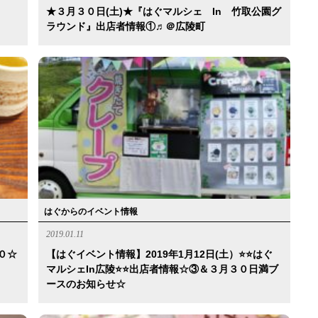
★３月３０日(土)★『はぐマルシェ In 竹取公園グ
ラウンド』出店者情報①♬＠広陵町
はぐからのイベント情報
2019.01.11
０☆
【はぐイベント情報】2019年1月12日(土）⭐️⭐️はぐ
マルシェin広陵⭐️⭐️出店者情報☆③＆３月３０日満ブ
ースのお知らせ☆