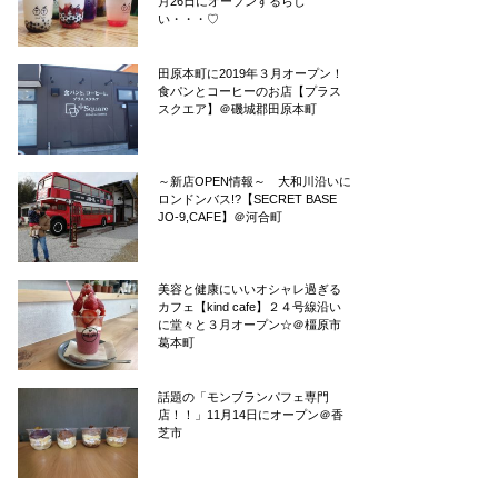
月26日にオープンするらし
い・・・♡
田原本町に2019年３月オープン！
食パンとコーヒーのお店【プラス
スクエア】＠磯城郡田原本町
～新店OPEN情報～ 大和川沿いに
ロンドンバス!?【SECRET BASE
JO-9,CAFE】＠河合町
美容と健康にいいオシャレ過ぎる
カフェ【kind cafe】２４号線沿い
に堂々と３月オープン☆＠橿原市
葛本町
話題の「モンブランパフェ専門
店！！」11月14日にオープン＠香
芝市