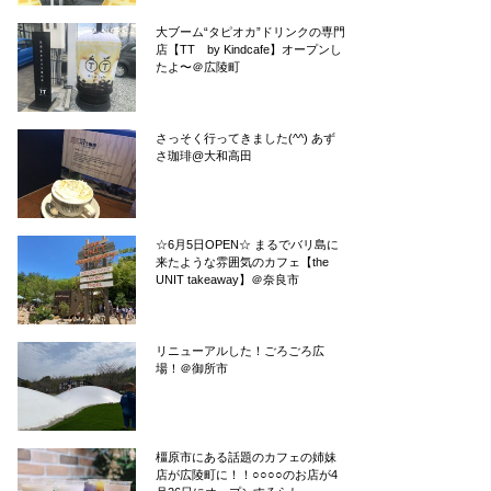
大ブーム“タピオカ”ドリンクの専門
店【TT by Kindcafe】オープンし
たよ〜＠広陵町
さっそく行ってきました(^^) あず
さ珈琲@大和高田
☆6月5日OPEN☆ まるでバリ島に
来たような雰囲気のカフェ【the
UNIT takeaway】＠奈良市
リニューアルした！ごろごろ広
場！＠御所市
橿原市にある話題のカフェの姉妹
店が広陵町に！！○○○○のお店が4