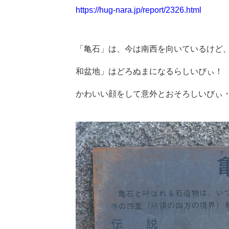
https://hug-nara.jp/report/2326.html
「亀石」は、今は南西を向いているけど
和盆地」はどろぬまになるらしいびぃ！
かわいい顔をして意外とおそろしいびぃ