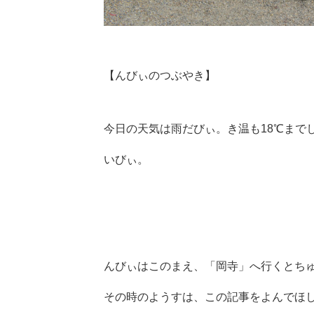
【んびぃのつぶやき】
今日の天気は雨だびぃ。き温も18℃まで
いびぃ。
んびぃはこのまえ、「岡寺」へ行くとち
その時のようすは、この記事をよんでほ