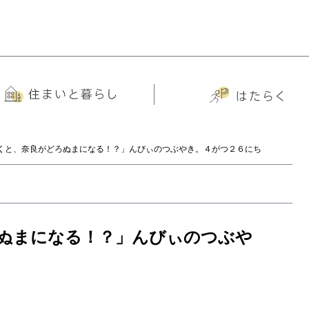
くと、奈良がどろぬまになる！？」んびぃのつぶやき。４がつ２６にち
ぬまになる！？」んびぃのつぶや