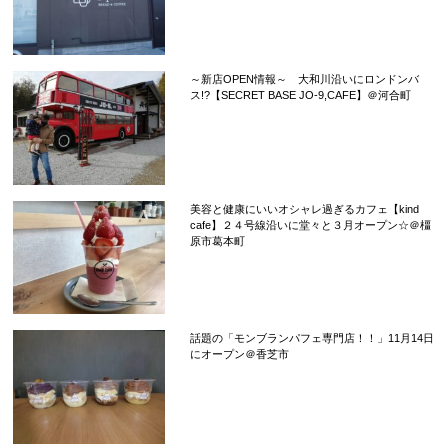
～新店OPEN情報～ 大和川沿いにロンドンバ
ス!?【SECRET BASE JO-9,CAFE】＠河合町
美容と健康にいいオシャレ過ぎるカフェ【kind
cafe】２４号線沿いに堂々と３月オープン☆＠橿
原市葛本町
話題の「モンブランパフェ専門店！！」11月14日
にオープン＠香芝市