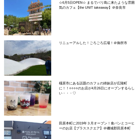
☆6月5日OPEN☆ まるでバリ島に来たような雰囲
気のカフェ【the UNIT takeaway】＠奈良市
リニューアルした！ごろごろ広場！＠御所市
橿原市にある話題のカフェの姉妹店が広陵町
に！！○○○○のお店が4月26日にオープンするらし
い・・・♡
田原本町に2019年３月オープン！食パンとコーヒ
ーのお店【プラススクエア】＠磯城郡田原本町