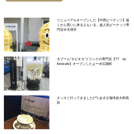
リニューアルオープンした【中西ピーナッツ】遠
くから買いに来る人もいる、超人気ピーナッツ専
門店＠天理市
大ブーム“タピオカ”ドリンクの専門店【TT by
Kindcafe】オープンしたよ〜＠広陵町
さっそく行ってきました(^^) あずさ珈琲@大和高
田