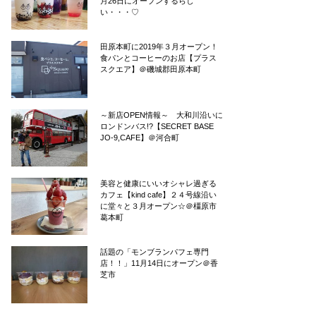
月26日にオープンするらし
い・・・♡
田原本町に2019年３月オープン！
食パンとコーヒーのお店【プラス
スクエア】＠磯城郡田原本町
～新店OPEN情報～ 大和川沿いに
ロンドンバス!?【SECRET BASE
JO-9,CAFE】＠河合町
美容と健康にいいオシャレ過ぎる
カフェ【kind cafe】２４号線沿い
に堂々と３月オープン☆＠橿原市
葛本町
話題の「モンブランパフェ専門
店！！」11月14日にオープン＠香
芝市