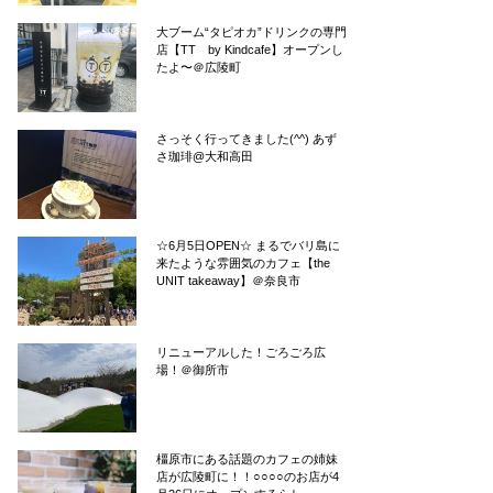
大ブーム“タピオカ”ドリンクの専門
店【TT by Kindcafe】オープンし
たよ〜＠広陵町
さっそく行ってきました(^^) あず
さ珈琲@大和高田
☆6月5日OPEN☆ まるでバリ島に
来たような雰囲気のカフェ【the
UNIT takeaway】＠奈良市
リニューアルした！ごろごろ広
場！＠御所市
橿原市にある話題のカフェの姉妹
店が広陵町に！！○○○○のお店が4