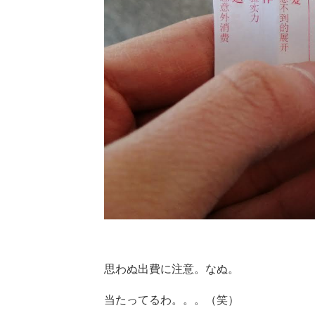
思わぬ出費に注意。なぬ。
当たってるわ。。。（笑）