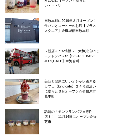
月26日にオープンするらし
い・・・♡
田原本町に2019年３月オープン！
食パンとコーヒーのお店【プラス
スクエア】＠磯城郡田原本町
～新店OPEN情報～ 大和川沿いに
ロンドンバス!?【SECRET BASE
JO-9,CAFE】＠河合町
美容と健康にいいオシャレ過ぎる
カフェ【kind cafe】２４号線沿い
に堂々と３月オープン☆＠橿原市
葛本町
話題の「モンブランパフェ専門
店！！」11月14日にオープン＠香
芝市