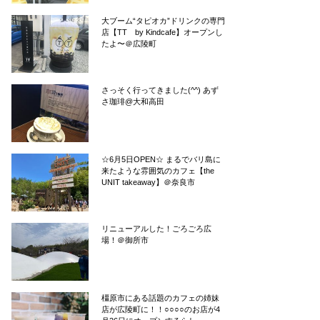
大ブーム“タピオカ”ドリンクの専門
店【TT by Kindcafe】オープンし
たよ〜＠広陵町
さっそく行ってきました(^^) あず
さ珈琲@大和高田
☆6月5日OPEN☆ まるでバリ島に
来たような雰囲気のカフェ【the
UNIT takeaway】＠奈良市
リニューアルした！ごろごろ広
場！＠御所市
橿原市にある話題のカフェの姉妹
店が広陵町に！！○○○○のお店が4