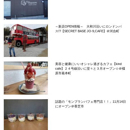
～新店OPEN情報～ 大和川沿いにロンドンバ
ス!?【SECRET BASE JO-9,CAFE】＠河合町
美容と健康にいいオシャレ過ぎるカフェ【kind
cafe】２４号線沿いに堂々と３月オープン☆＠橿
原市葛本町
話題の「モンブランパフェ専門店！！」11月14日
にオープン＠香芝市