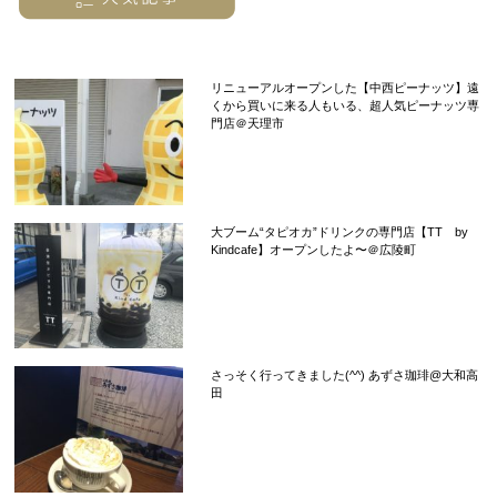
リニューアルオープンした【中西ピーナッツ】遠
くから買いに来る人もいる、超人気ピーナッツ専
門店＠天理市
大ブーム“タピオカ”ドリンクの専門店【TT by
Kindcafe】オープンしたよ〜＠広陵町
さっそく行ってきました(^^) あずさ珈琲@大和高
田