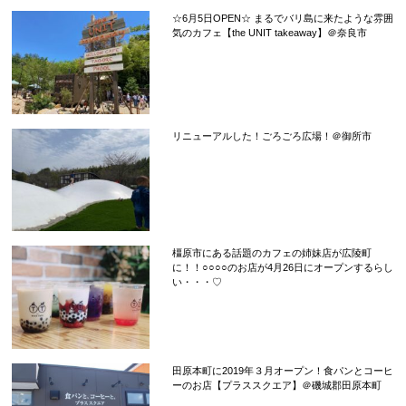
☆6月5日OPEN☆ まるでバリ島に来たような雰囲
気のカフェ【the UNIT takeaway】＠奈良市
リニューアルした！ごろごろ広場！＠御所市
橿原市にある話題のカフェの姉妹店が広陵町
に！！○○○○のお店が4月26日にオープンするらし
い・・・♡
田原本町に2019年３月オープン！食パンとコーヒ
ーのお店【プラススクエア】＠磯城郡田原本町