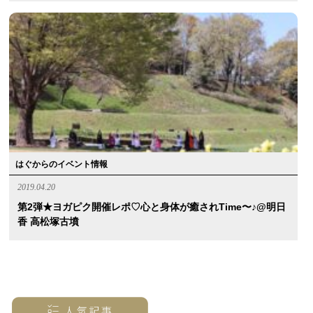
はぐからのイベント情報
2019.04.20
第2弾★ヨガピク開催レポ♡心と身体が癒されtime〜♪@明日
香 高松塚古墳