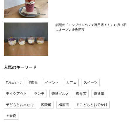
話題の「モンブランパフェ専門店！！」11月14日
にオープン＠香芝市
人気のキーワード
#お出かけ
#奈良
イベント
カフェ
スイーツ
テイクアウト
ランチ
奈良グルメ
奈良市
奈良県
子どもとお出かけ
広陵町
橿原市
＃こどもとおでかけ
＃奈良