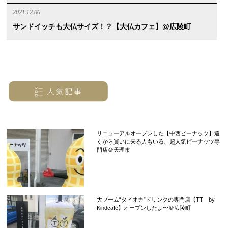
2021.12.06
サンドイッチも大仏サイズ！？【大仏カフェ】@広陵町
リニューアルオープンした【中西ピーナッツ】遠
くから買いに来る人もいる、超人気ピーナッツ専
門店＠天理市
大ブーム“タピオカ”ドリンクの専門店【TT by
Kindcafe】オープンしたよ〜＠広陵町