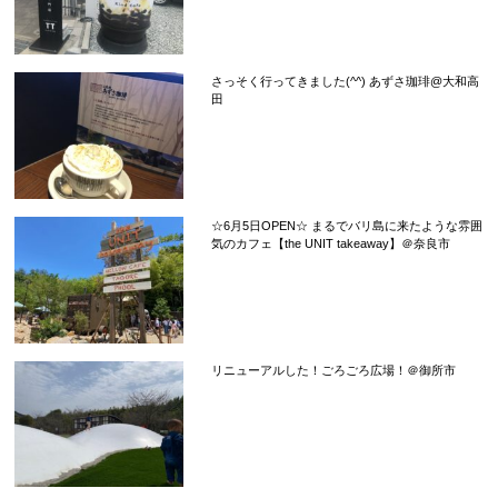
さっそく行ってきました(^^) あずさ珈琲@大和高
田
☆6月5日OPEN☆ まるでバリ島に来たような雰囲
気のカフェ【the UNIT takeaway】＠奈良市
リニューアルした！ごろごろ広場！＠御所市