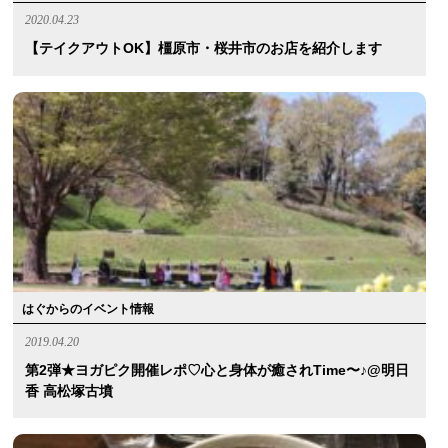
2020.04.23
【テイクアウトOK】橿原市・桜井市のお店を紹介します
はぐからのイベント情報
2019.04.20
第2弾★ヨガピク開催レポ♡心と身体が癒されtime〜♪@明日
香 高松塚古墳