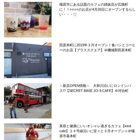
橿原市にある話題のカフェの姉妹店が広陵町
に！！○○○○のお店が4月26日にオープンするらし
い・・・♡
田原本町に2019年３月オープン！食パンとコーヒ
ーのお店【プラススクエア】＠磯城郡田原本町
～新店OPEN情報～ 大和川沿いにロンドンバ
ス!?【SECRET BASE JO-9,CAFE】＠河合町
美容と健康にいいオシャレ過ぎるカフェ【kind
cafe】２４号線沿いに堂々と３月オープン☆＠橿
原市葛本町