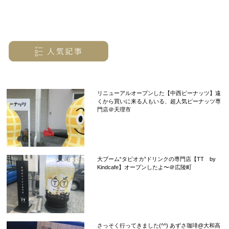
リニューアルオープンした【中西ピーナッツ】遠
くから買いに来る人もいる、超人気ピーナッツ専
門店＠天理市
大ブーム“タピオカ”ドリンクの専門店【TT by
Kindcafe】オープンしたよ〜＠広陵町
さっそく行ってきました(^^) あずさ珈琲@大和高