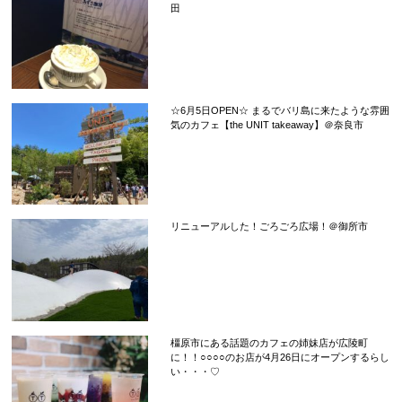
田
☆6月5日OPEN☆ まるでバリ島に来たような雰囲
気のカフェ【the UNIT takeaway】＠奈良市
リニューアルした！ごろごろ広場！＠御所市
橿原市にある話題のカフェの姉妹店が広陵町
に！！○○○○のお店が4月26日にオープンするらし
い・・・♡