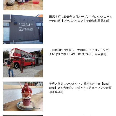
田原本町に2019年３月オープン！食パンとコーヒ
ーのお店【プラススクエア】＠磯城郡田原本町
～新店OPEN情報～ 大和川沿いにロンドンバ
ス!?【SECRET BASE JO-9,CAFE】＠河合町
美容と健康にいいオシャレ過ぎるカフェ【kind
cafe】２４号線沿いに堂々と３月オープン☆＠橿
原市葛本町