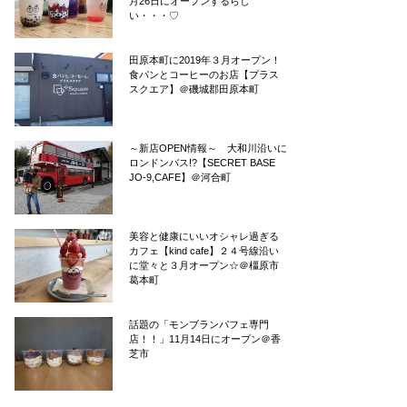
月26日にオープンするらし
い・・・♡
田原本町に2019年３月オープン！
食パンとコーヒーのお店【プラス
スクエア】＠磯城郡田原本町
～新店OPEN情報～ 大和川沿いに
ロンドンバス!?【SECRET BASE
JO-9,CAFE】＠河合町
美容と健康にいいオシャレ過ぎる
カフェ【kind cafe】２４号線沿い
に堂々と３月オープン☆＠橿原市
葛本町
話題の「モンブランパフェ専門
店！！」11月14日にオープン＠香
芝市