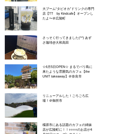
大ブーム“タピオカ”ドリンクの専門
店【TT by Kindcafe】オープンし
たよ〜＠広陵町
さっそく行ってきました(^^) あず
さ珈琲@大和高田
☆6月5日OPEN☆ まるでバリ島に
来たような雰囲気のカフェ【the
UNIT takeaway】＠奈良市
リニューアルした！ごろごろ広
場！＠御所市
橿原市にある話題のカフェの姉妹
店が広陵町に！！○○○○のお店が4