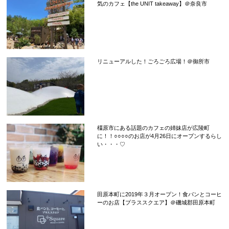
気のカフェ【the UNIT takeaway】＠奈良市
リニューアルした！ごろごろ広場！＠御所市
橿原市にある話題のカフェの姉妹店が広陵町
に！！○○○○のお店が4月26日にオープンするらし
い・・・♡
田原本町に2019年３月オープン！食パンとコーヒ
ーのお店【プラススクエア】＠磯城郡田原本町