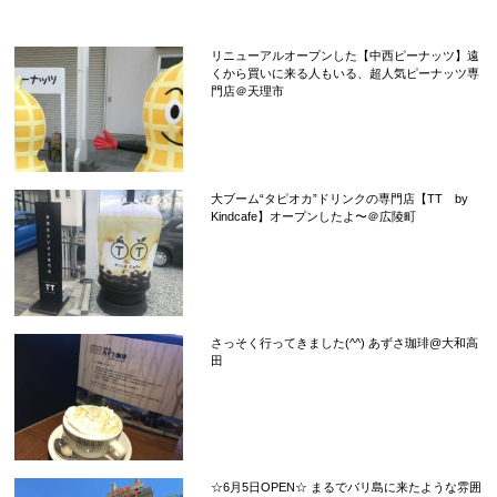
リニューアルオープンした【中西ピーナッツ】遠
くから買いに来る人もいる、超人気ピーナッツ専
門店＠天理市
大ブーム“タピオカ”ドリンクの専門店【TT by
Kindcafe】オープンしたよ〜＠広陵町
さっそく行ってきました(^^) あずさ珈琲@大和高
田
☆6月5日OPEN☆ まるでバリ島に来たような雰囲