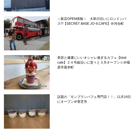
～新店OPEN情報～ 大和川沿いにロンドンバ
ス!?【SECRET BASE JO-9,CAFE】＠河合町
美容と健康にいいオシャレ過ぎるカフェ【kind
cafe】２４号線沿いに堂々と３月オープン☆＠橿
原市葛本町
話題の「モンブランパフェ専門店！！」11月14日
にオープン＠香芝市