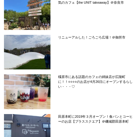
気のカフェ【the UNIT takeaway】＠奈良市
リニューアルした！ごろごろ広場！＠御所市
橿原市にある話題のカフェの姉妹店が広陵町
に！！○○○○のお店が4月26日にオープンするらし
い・・・♡
田原本町に2019年３月オープン！食パンとコーヒ
ーのお店【プラススクエア】＠磯城郡田原本町