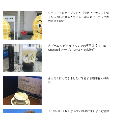
リニューアルオープンした【中西ピーナッツ】遠
くから買いに来る人もいる、超人気ピーナッツ専
門店＠天理市
大ブーム“タピオカ”ドリンクの専門店【TT by
Kindcafe】オープンしたよ〜＠広陵町
さっそく行ってきました(^^) あずさ珈琲@大和高
田
☆6月5日OPEN☆ まるでバリ島に来たような雰囲