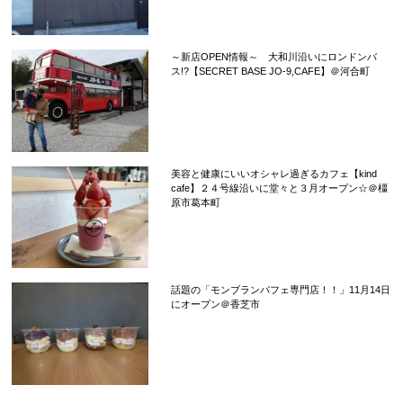
～新店OPEN情報～ 大和川沿いにロンドンバ
ス!?【SECRET BASE JO-9,CAFE】＠河合町
美容と健康にいいオシャレ過ぎるカフェ【kind
cafe】２４号線沿いに堂々と３月オープン☆＠橿
原市葛本町
話題の「モンブランパフェ専門店！！」11月14日
にオープン＠香芝市