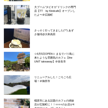
大ブーム“タピオカ”ドリンクの専門
店【TT by Kindcafe】オープンし
たよ〜＠広陵町
さっそく行ってきました(^^) あず
さ珈琲@大和高田
☆6月5日OPEN☆ まるでバリ島に
来たような雰囲気のカフェ【the
UNIT takeaway】＠奈良市
リニューアルした！ごろごろ広
場！＠御所市
橿原市にある話題のカフェの姉妹
店が広陵町に！！○○○○のお店が4