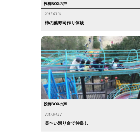
投稿BOXの声
2017.03.31
柿の葉寿司作り体験
投稿BOXの声
2017.04.12
長〜い滑り台で仲良し