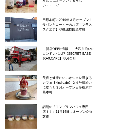
月26日にオープンするらし
い・・・♡
田原本町に2019年３月オープン！
食パンとコーヒーのお店【プラス
スクエア】＠磯城郡田原本町
～新店OPEN情報～ 大和川沿いに
ロンドンバス!?【SECRET BASE
JO-9,CAFE】＠河合町
美容と健康にいいオシャレ過ぎる
カフェ【kind cafe】２４号線沿い
に堂々と３月オープン☆＠橿原市
葛本町
話題の「モンブランパフェ専門
店！！」11月14日にオープン＠香
芝市