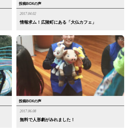
投稿BOXの声
2017.04.02
情報求ム！広陵町にある「大仏カフェ」
投稿BOXの声
2017.06.08
無料で人形劇がみれました！